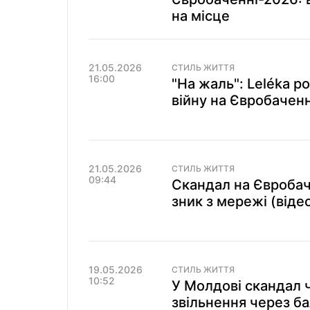
на місце
21.05.2026
СТИЛЬ ЖИТТЯ
16:00
"На жаль": Leléka р
війну на Євробаченн
21.05.2026
СТИЛЬ ЖИТТЯ
09:44
Скандал на Євробач
зник з мережі (віде
19.05.2026
СТИЛЬ ЖИТТЯ
10:52
У Молдові скандал 
звільнення через ба