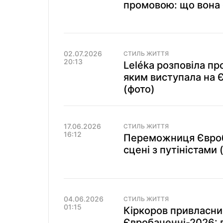
промовою: що вона 
02.07.2026
СТИЛЬ ЖИТТЯ
20:13
Leléka розповіла пр
яким виступала на Є
(фото)
17.06.2026
СТИЛЬ ЖИТТЯ
16:12
Переможниця Євроб
сцені з путіністами 
04.06.2026
СТИЛЬ ЖИТТЯ
01:15
Кіркоров привласни
Євробаченні-2026: 