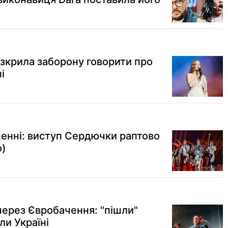
озкрила заборону говорити про
і
енні: виступ Сердючки раптово
о)
через Євробачення: "пішли"
ли Україні