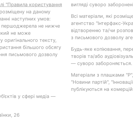
ілі "Правила користування
вигляді суворо заборонені
 розміщену на даному
Всі матеріали, які розміщ
анні наступних умов:
агентство "Інтерфакс-Укр
и першоджерела не нижче
відтворенню та/чи розпов
який не може
з письмового дозволу аге
у оригінального тексту,
ористання більшого обсягу
Будь-яке копіювання, пер
ння письмового дозволу
творів та/або аудіовізуал
— суворо забороняється.
Матеріали з плашками "Р",
"Новини партій", "Інноваці
публікуються на комерційн
б’єктів у сфері медіа —
аїнки, 26