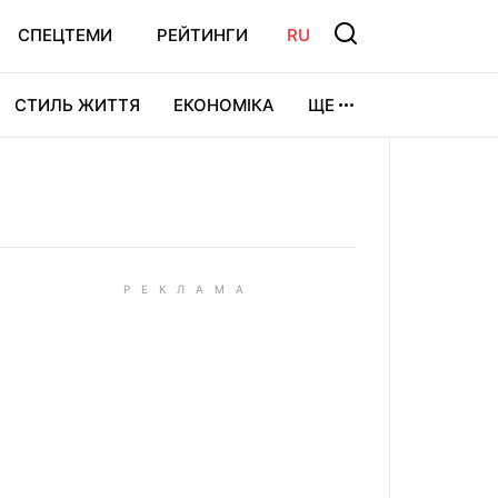
СПЕЦТЕМИ
РЕЙТИНГИ
RU
СТИЛЬ ЖИТТЯ
ЕКОНОМІКА
ЩЕ
ЛЬТУРА
ВІДЕОІГРИ
СПОРТ