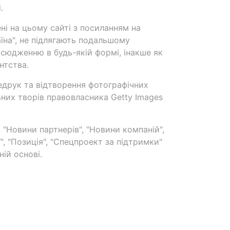
.
ені на цьому сайті з посиланням на
аїна", не підлягають подальшому
сюдженню в будь-якій формі, інакше як
нтства.
едрук та відтворення фотографічних
ьних творів правовласника Getty Images
 "Новини партнерів", "Новини компаній",
ї", "Позиція", "Спецпроект за підтримки"
ій основі.