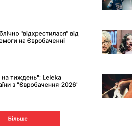
блічно "відхрестилася" від
ремоги на Євробаченні
у на тиждень": Leleka
аїни з "Євробачення-2026"
Більше