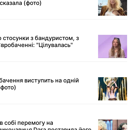
сказала (фото)
о стосунки з бандуристом, з
вробаченні: "Цілувалась"
ачення виступить на одній
(фото)
в собі перемогу на
виконавиця Dara поставила його