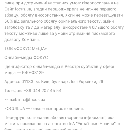
лише при дотриманні наступних умов: гіперпосилання на
Cайт
focus.ua
, згадки першоджерела не нижче першого
абзацу, обсягу використання, який не може перевищувати
50% від загального обсягу оригінального тексту, зміни
заголовку та ліда матеріалу. Використання більшого обсягу
тексту можливе лише за умови отримання письмового
дозволу Компанії.
ТОВ «ФОКУС МЕДІА»
Онлайн-медіа ФОКУС
Ідентифікатор онлайн-медіа в Реєстрі суб’єктів у сфері
медіа — R40-03129
Адреса: 01133, м. Київ, бульвар Лесі Українки, 26
Телефон: +38 044 207 45 54
E-mail: info@focus.ua
FOCUS.UA — більше ніж просто новини.
Передрук, копіювання або відтворення інформації, яка
містить посилання на агентство ІнА "Українські Новини", в
будь-якому вигляді суворо заборонені.