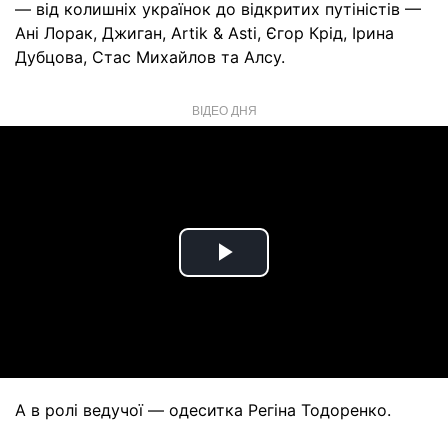
— від колишніх українок до відкритих путіністів —
Ані Лорак, Джиган, Artik & Asti, Єгор Крід, Ірина
Дубцова, Стас Михайлов та Алсу.
ВІДЕО ДНЯ
Play
Video
А в ролі ведучої — одеситка Регіна Тодоренко.