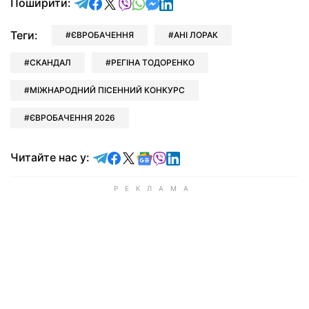
відправити у Telegram
поділитись у Facebook
поділитись у X
відправити у Viber
відправити у Whatsapp
відправити у Messenger
відправити у LinkedIn
Поширити:
Теги:
ЄВРОБАЧЕННЯ
АНІ ЛОРАК
СКАНДАЛ
РЕГІНА ТОДОРЕНКО
МІЖНАРОДНИЙ ПІСЕННИЙ КОНКУРС
ЄВРОБАЧЕННЯ 2026
Читайте у Telegram
Читайте у Facebook
Читайте у X
Читайте у Google news
Читайте у Viber
Читайте у LinkedIn
Читайте нас у: