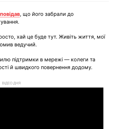
повідав
, що його забрали до
ування.
росто, хай це буде тут. Живіть життя, мої
ідомив ведучий.
вилю підтримки в мережі — колеги та
ості й швидкого повернення додому.
ВІДЕО ДНЯ