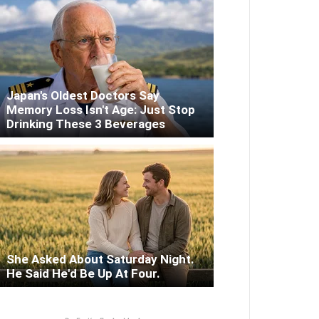
Japan's Oldest Doctors Say
Memory Loss Isn't Age: Just Stop
Drinking These 3 Beverages
She Asked About Saturday Night.
He Said He'd Be Up At Four.