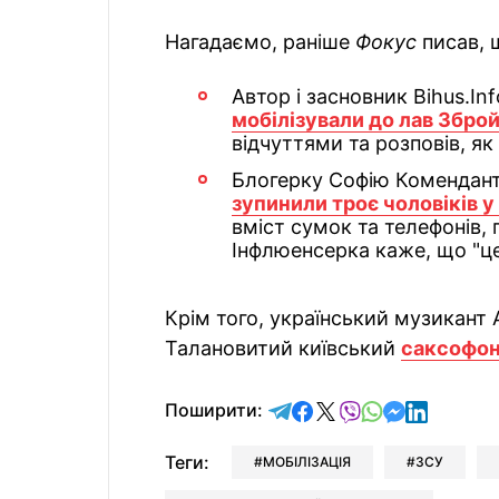
Нагадаємо, раніше
Фокус
писав, 
Автор і засновник Bihus.In
мобілізували до лав Зброй
відчуттями та розповів, як
Блогерку Софію Комендант
зупинили троє чоловіків у
вміст сумок та телефонів, 
Інфлюенсерка каже, що "це
Крім того, український музикант
Талановитий київський
саксофоні
відправити у Telegram
поділитись у Facebo
поділитись у X
відправити у Vi
відправити у
відправит
відправи
Поширити:
Теги:
МОБІЛІЗАЦІЯ
ЗСУ