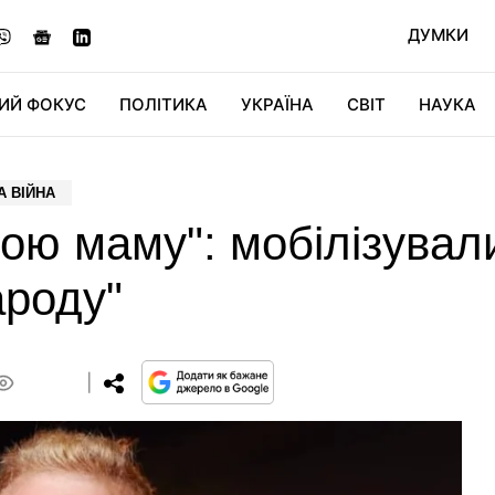
ДУМКИ
ИЙ ФОКУС
ПОЛІТИКА
УКРАЇНА
СВІТ
НАУКА
ДІДЖИТАЛ
АВТО
СВІТФАН
КУ
А ВІЙНА
ою маму": мобілізували
ароду"
0