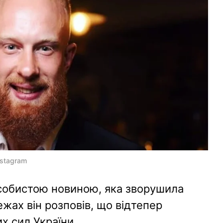
nstagram
особистою новиною, яка зворушила
ежах він розповів, що відтепер
х сил України.