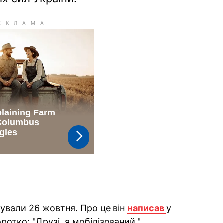
зували 26 жовтня. Про це він
написав
у
отко: "Друзі, я мобілізований."