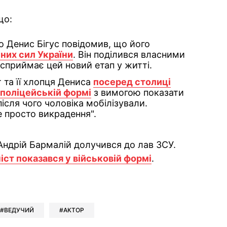
що:
fo Денис Бігус повідомив, що його
них сил України
. Він поділився власними
 сприймає цей новий етап у житті.
 та її хлопця Дениса
посеред столиці
 поліцейській формі
з вимогою показати
після чого чоловіка мобілізували.
 просто викрадення".
 Андрій Бармалій долучився до лав ЗСУ.
ст показався у військовій формі
.
ok
ber
 Whatsapp
и у Messenger
ти у LinkedIn
ВЕДУЧИЙ
АКТОР