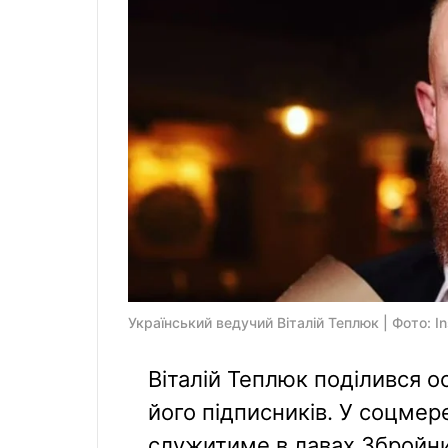
Український ведучий Віталій Теплюк | Фото: I
Віталій Теплюк поділився 
його підписників. У соцмер
служитиме в лавах Збройни