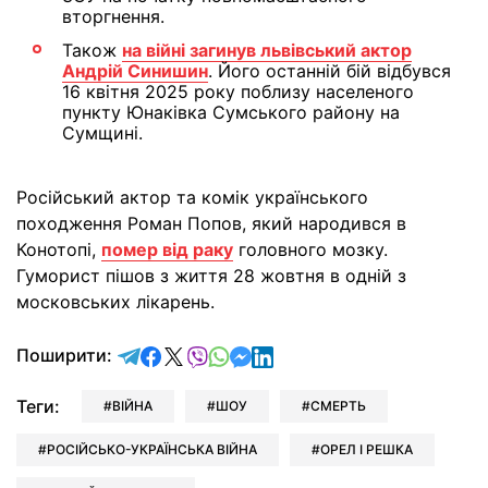
вторгнення.
Також
на війні загинув львівський актор
Андрій Синишин
. Його останній бій відбувся
16 квітня 2025 року поблизу населеного
пункту Юнаківка Сумського району на
Сумщині.
Російський актор та комік українського
походження Роман Попов, який народився в
Конотопі,
помер від раку
головного мозку.
Гуморист пішов з життя 28 жовтня в одній з
московських лікарень.
відправити у Telegram
поділитись у Facebook
поділитись у X
відправити у Viber
відправити у Whatsapp
відправити у Messenger
відправити у LinkedIn
Поширити:
Теги:
ВІЙНА
ШОУ
СМЕРТЬ
РОСІЙСЬКО-УКРАЇНСЬКА ВІЙНА
ОРЕЛ І РЕШКА