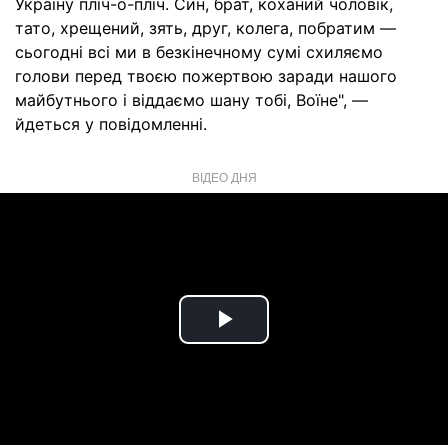
Україну пліч-о-пліч. Син, брат, коханий чоловік,
тато, хрещений, зять, друг, колега, побратим —
сьогодні всі ми в безкінечному сумі схиляємо
голови перед твоєю пожертвою заради нашого
майбутнього і віддаємо шану тобі, Воїне", —
йдеться у повідомленні.
ВІДЕО ДНЯ
Play
Video