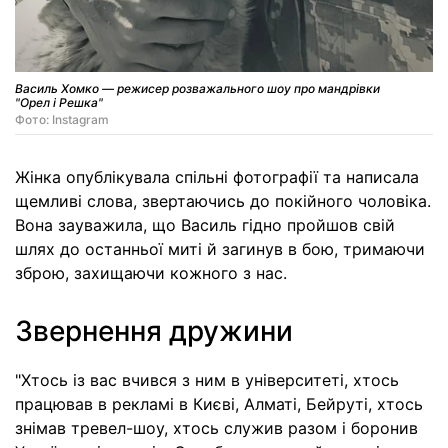
Василь Хомко — режисер розважального шоу про мандрівки
"Орел і Решка"
Фото: Instagram
Жінка опублікувала спільні фотографії та написала
щемливі слова, звертаючись до покійного чоловіка.
Вона зауважила, що Василь гідно пройшов свій
шлях до останньої миті й загинув в бою, тримаючи
зброю, захищаючи кожного з нас.
Звернення дружини
"Хтось із вас вчився з ним в університеті, хтось
працював в рекламі в Києві, Алматі, Бейруті, хтось
знімав тревел-шоу, хтось служив разом і боронив