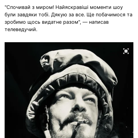
"Спочивай з миром! Найяскравіші моменти шоу
були завдяки тобі. Дякую за все. Ще побачимося та
зробимо щось видатне разом", — написав
телеведучий.