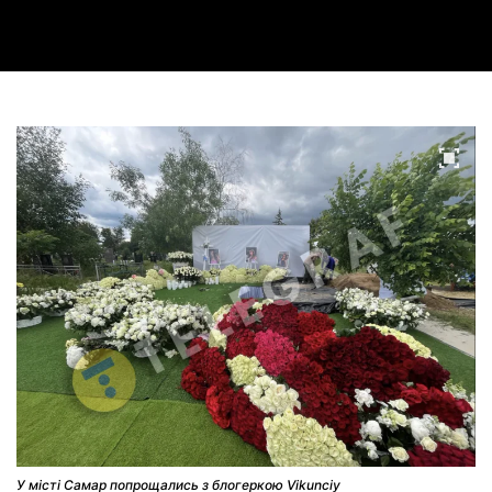
Video
У місті Самар попрощались з блогеркою Vikunciy