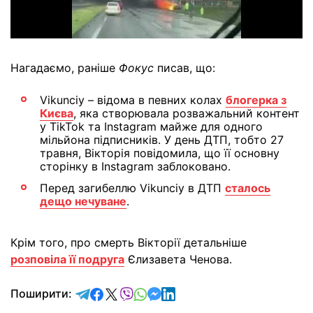
Нагадаємо, раніше
Фокус
писав, що:
Vikunciy – відома в певних колах
блогерка з
Києва
, яка створювала розважальний контент
у TikTok та Instagram майже для одного
мільйона підписників. У день ДТП, тобто 27
травня, Вікторія повідомила, що її основну
сторінку в Instagram заблоковано.
Перед загибеллю Vikunciy в ДТП
сталось
дещо нечуване
.
Крім того, про смерть Вікторії детальніше
розповіла її подруга
Єлизавета Ченова.
відправити у Telegram
поділитись у Facebook
поділитись у X
відправити у Viber
відправити у Whatsapp
відправити у Messenger
відправити у LinkedIn
Поширити: