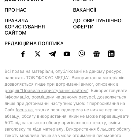
ПРО НАС
ВАКАНСІЇ
ПРАВИЛА
ДОГОВІР ПУБЛІЧНОЇ
КОРИСТУВАННЯ
ОФЕРТИ
САЙТОМ
РЕДАКЦІЙНА ПОЛІТИКА
Всі права на матеріали, опубліковані на даному ресурсі,
належать ТОВ "ФОКУС МЕДІА". Використання матеріалів
дозволяється лише при дотриманні вимог, описаних в
розділі "Правила користування сайтом"
. Використовувати
інформацію, розміщену на даному ресурсі, дозволяється
лише при дотриманні наступних умов: гіперпосилання на
Cайт
focus.ua
, згадки першоджерела не нижче першого
абзацу, обсягу використання, який не може перевищувати
50% від загального обсягу оригінального тексту, зміни
заголовку та ліда матеріалу. Використання більшого обсягу
тексту можливе лише за умови отримання письмового