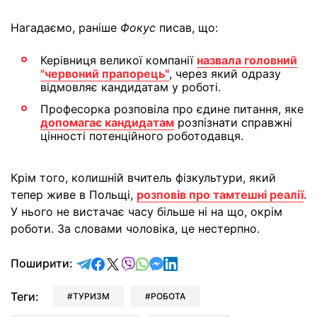
Нагадаємо, раніше
Фокус
писав, що:
Керівниця великої компанії
назвала головний
"червоний прапорець"
, через який одразу
відмовляє кандидатам у роботі.
Професорка розповіла про єдине питання, яке
допомагає кандидатам
розпізнати справжні
цінності потенційного роботодавця.
Крім того, колишній вчитель фізкультури, який
тепер живе в Польщі,
розповів про тамтешні реалії
.
У нього не вистачає часу більше ні на що, окрім
роботи. За словами чоловіка, це нестерпно.
відправити у Telegram
поділитись у Facebook
поділитись у X
відправити у Viber
відправити у Whatsapp
відправити у Messenger
відправити у LinkedIn
Поширити:
Теги:
ТУРИЗМ
РОБОТА