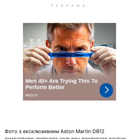
Фото з ексклюзивним Aston Martin DB12
смарагдово-зеленого кольору викладала раніше