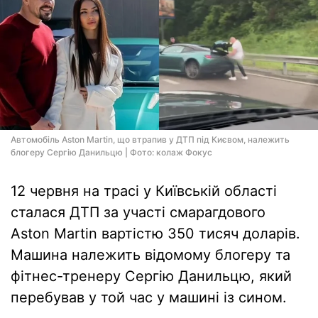
Автомобіль Aston Martin, що втрапив у ДТП під Києвом, належить
блогеру Сергію Данильцю | Фото: колаж Фокус
12 червня на трасі у Київській області
сталася ДТП за участі смарагдового
Aston Martin вартістю 350 тисяч доларів.
Машина належить відомому блогеру та
фітнес-тренеру Сергію Данильцю, який
перебував у той час у машині із сином.