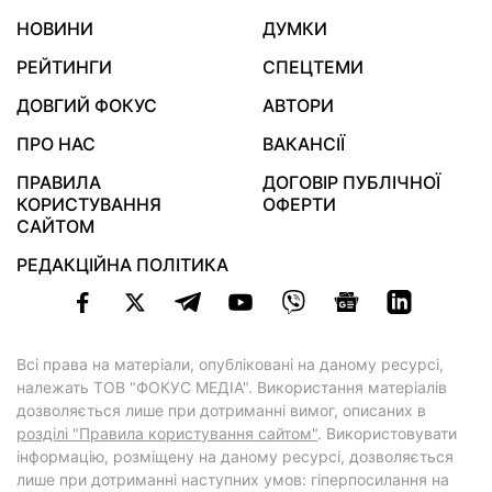
НОВИНИ
ДУМКИ
РЕЙТИНГИ
СПЕЦТЕМИ
ДОВГИЙ ФОКУС
АВТОРИ
ПРО НАС
ВАКАНСІЇ
ПРАВИЛА
ДОГОВІР ПУБЛІЧНОЇ
КОРИСТУВАННЯ
ОФЕРТИ
САЙТОМ
РЕДАКЦІЙНА ПОЛІТИКА
Всі права на матеріали, опубліковані на даному ресурсі,
належать ТОВ "ФОКУС МЕДІА". Використання матеріалів
дозволяється лише при дотриманні вимог, описаних в
розділі "Правила користування сайтом"
. Використовувати
інформацію, розміщену на даному ресурсі, дозволяється
лише при дотриманні наступних умов: гіперпосилання на