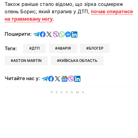
Також раніше стало відомо, що зірка соцмереж
олень Борис, який втрапив у ДТП,
почав спиратися
на травмовану ногу
.
відправити у Telegram
поділитись у Facebook
поділитись у X
відправити у Viber
відправити у Whatsapp
відправити у Messenger
відправити у LinkedIn
Поширити:
Теги:
ДТП
АВАРІЯ
БЛОГЕР
ASTON MARTIN
КИЇВСЬКА ОБЛАСТЬ
Читайте у Telegram
Читайте у Facebook
Читайте у X
Читайте у Google news
Читайте у Viber
Читайте у LinkedIn
Читайте нас у: