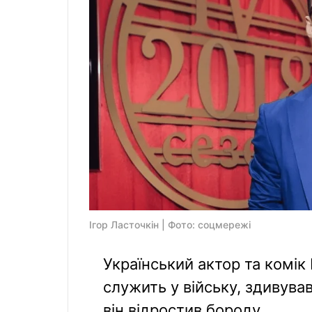
Ігор Ласточкін | Фото: соцмережі
Український актор та комік 
служить у війську, здивува
він відростив бороду.