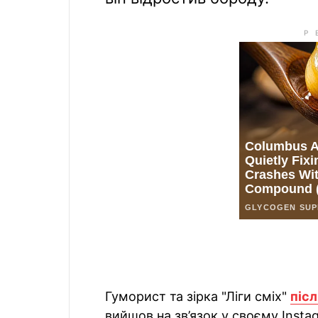
Гуморист та зірка "Ліги сміх"
післ
вийшов на зв’язок у своєму Instag