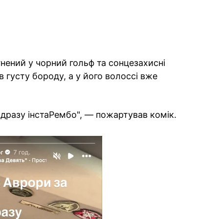
гнений у чорний гольф та сонцезахисні
в густу бороду, а у його волоссі вже
и одразу інстаРембо", — пожартував комік.