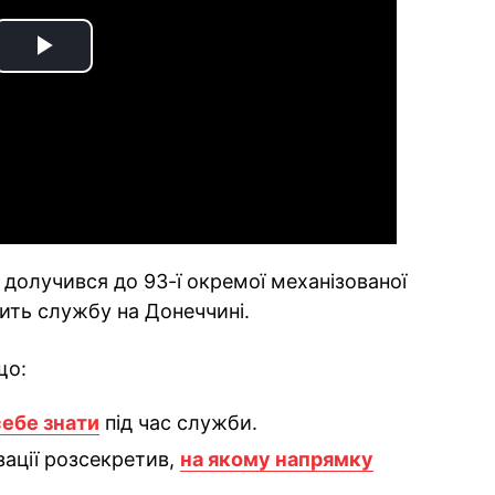
Play
Video
долучився до 93-ї окремої механізованої
ить службу на Донеччині.
що:
себе знати
під час служби.
ізації розсекретив,
на якому напрямку