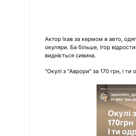
Актор їхав за кермом в авто, одя
окуляри. Ба більше, Ігор відрости
видніється сивина.
"Окулі з "Аврори" за 170 грн, і т