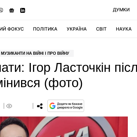
ДУМКИ
ИЙ ФОКУС
ПОЛІТИКА
УКРАЇНА
СВІТ
НАУКА
ДІДЖИТАЛ
АВТО
СВІТФАН
КУ
МУЗИКАНТИ НА ВІЙНІ І ПРО ВІЙНУ
ати: Ігор Ласточкін післ
інився (фото)
0