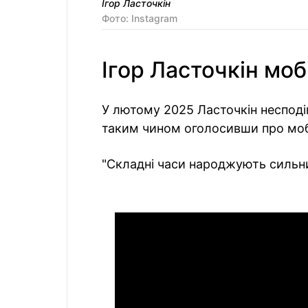
Ігор Ласточкін
Фото: Instagram
Ігор Ласточкін моб
У лютому 2025 Ласточкін несподів
таким чином оголосивши про мобі
"Складні часи народжують сильни