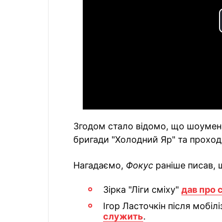
Згодом стало відомо, що шоумен 
бригади "Холодний Яр" та проход
Нагадаємо,
Фокус
раніше писав, 
Зірка "Ліги сміху"
дав про 
Ігор Ласточкін після мобіл
служить
.