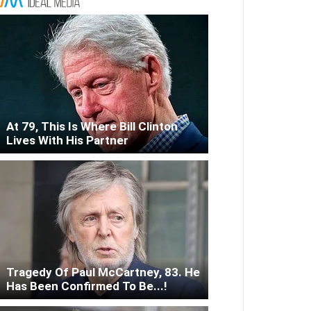
At 79, This Is Where Bill Clinton
Lives With His Partner
Tragedy Of Paul McCartney, 83. He
Has Been Confirmed To Be...!