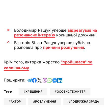
Володимир Ращук уперше
відреагував на
резонансне інтервʼю
колишньої дружини.
Вікторія Білан-Ращук уперше публічно
розповіла про
причини розлучення
.
Крім того, акторка жорстко
"пройшлася" по
колишньому
.
відправити у Telegram
поділитись у Facebook
поділитись у X
відправити у Viber
відправити у Whatsapp
відправити у Messenger
відправити у LinkedIn
Поширити:
Теги:
ХРЕЩЕННЯ
ОСОБИСТЕ ЖИТТЯ
АКТОР
РОЗЛУЧЕННЯ
ПОДРУЖНЯ ЗРАДА