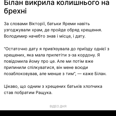
Білан викрила колишнього на
брехні
За словами Вікторії, батьки Яреми навіть
узгоджували храм, де пройде обряд хрещення.
Володимир начебто знав і місце, і дату.
"Остаточно дату я прив’язувала до приїзду однієї з
хрещених, яка мала прилетіти з-за кордону. Я
повідомила йому про це. Але ми потім вже
припинили спілкуватися, він мене всюди
позаблоковував, але менше з тим", — каже Білан.
Цікаво, що одним з хрещених батьків хлопчика
став побратим Ращука.
ВІДЕО ДНЯ