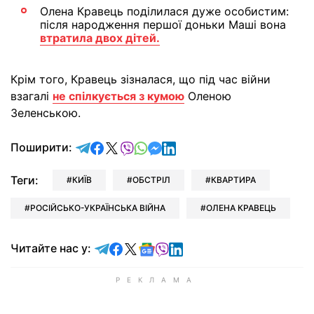
Олена Кравець поділилася дуже особистим:
після народження першої доньки Маші вона
втратила двох дітей.
Крім того, Кравець зізналася, що під час війни
взагалі
не спілкується з кумою
Оленою
Зеленською.
відправити у Telegram
поділитись у Facebook
поділитись у X
відправити у Viber
відправити у Whatsapp
відправити у Messenger
відправити у LinkedIn
Поширити:
Теги:
КИЇВ
ОБСТРІЛ
КВАРТИРА
РОСІЙСЬКО-УКРАЇНСЬКА ВІЙНА
ОЛЕНА КРАВЕЦЬ
Читайте у Telegram
Читайте у Facebook
Читайте у X
Читайте у Google news
Читайте у Viber
Читайте у LinkedIn
Читайте нас у: