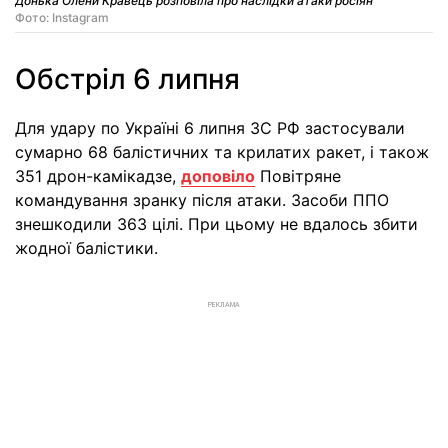
Донька Олени Кравець розповіла про наслідки атаки росіян
Фото: Instagram
Обстріл 6 липня
Для удару по Україні 6 липня ЗС РФ застосували
сумарно 68 балістичних та крилатих ракет, і також
351 дрон-камікадзе,
доповіло
Повітряне
командування зранку після атаки. Засоби ППО
знешкодили 363 цілі. При цьому не вдалось збити
жодної балістики.
РЕКЛАМА