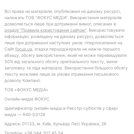
Всі права на матеріали, опубліковані на даному ресурсі,
належать ТОВ "ФОКУС МЕДІА". Використання матеріалів
дозволяється лише при дотриманні вимог, описаних в
розділі "Правила користування сайтом"
. Використовувати
інформацію, розміщену на даному ресурсі, дозволяється
лише при дотриманні наступних умов: гіперпосилання на
Cайт
focus.ua
, згадки першоджерела не нижче першого
абзацу, обсягу використання, який не може перевищувати
50% від загального обсягу оригінального тексту, зміни
заголовку та ліда матеріалу. Використання більшого обсягу
тексту можливе лише за умови отримання письмового
дозволу Компанії.
ТОВ «ФОКУС МЕДІА»
Онлайн-медіа ФОКУС
Ідентифікатор онлайн-медіа в Реєстрі суб’єктів у сфері
медіа — R40-03129
Адреса: 01133, м. Київ, бульвар Лесі Українки, 26
Телефон: +38 044 207 45 54