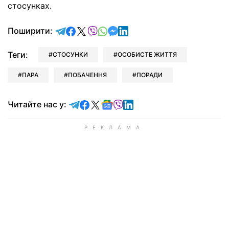
стосунках.
відправити у Telegram
поділитись у Facebook
поділитись у X
відправити у Viber
відправити у Whatsapp
відправити у Messenger
відправити у LinkedIn
Поширити:
Теги:
СТОСУНКИ
ОСОБИСТЕ ЖИТТЯ
ПАРА
ПОБАЧЕННЯ
ПОРАДИ
Читайте у Telegram
Читайте у Facebook
Читайте у X
Читайте у Google news
Читайте у Viber
Читайте у LinkedIn
Читайте нас у: