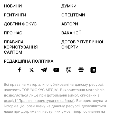
НОВИНИ
ДУМКИ
РЕЙТИНГИ
СПЕЦТЕМИ
ДОВГИЙ ФОКУС
АВТОРИ
ПРО НАС
ВАКАНСІЇ
ПРАВИЛА
ДОГОВІР ПУБЛІЧНОЇ
КОРИСТУВАННЯ
ОФЕРТИ
САЙТОМ
РЕДАКЦІЙНА ПОЛІТИКА
Всі права на матеріали, опубліковані на даному ресурсі,
належать ТОВ "ФОКУС МЕДІА". Використання матеріалів
дозволяється лише при дотриманні вимог, описаних в
розділі "Правила користування сайтом"
. Використовувати
інформацію, розміщену на даному ресурсі, дозволяється
лише при дотриманні наступних умов: гіперпосилання на