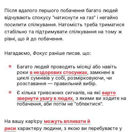
Після вдалого першого побачення багато людей
відчувають спокусу "натиснути на газ" і негайно
посилити спілкування. Натомість треба триматися
стабільно та підтримувати спілкування на тому ж
рівні, що й до побачення.
Нагадаємо,
Фокус
раніше писав. що:
Багато людей проводять місяці або навіть
роки
в нездорових стосунках
, замкнені в
циклі сумнівів у собі, розмірковуючи, чи
розставання — правильний вибір.
Є кілька тривожних сигналів, на які
варто
звернути увагу в людях,
з якими ви ходите на
побачення, аби потім не "обпектися".
На вашу кар’єру
можуть впливати й
риси
характеру людини, з якою ви перебуваєте у