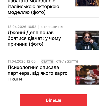
набагато молодшою
італійською акторкою і
моделлю (фото)
13.04.2026 16:52
СТИЛЬ ЖИТТЯ
Джонні Депп почав
боятися дівчат: у чому
причина (фото)
11.04.2026 12:00
СТАТТЯ
СТИЛЬ ЖИТТЯ
Психологиня описала
партнера, від якого варто
тікати
Більше