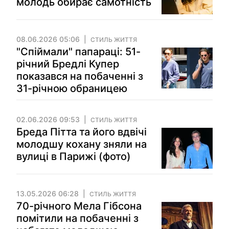
молодь обирає самотність
08.06.2026 05:06
СТИЛЬ ЖИТТЯ
"Спіймали" папараці: 51-
річний Бредлі Купер
показався на побаченні з
31-річною обраницею
02.06.2026 09:53
СТИЛЬ ЖИТТЯ
Бреда Пітта та його вдвічі
молодшу кохану зняли на
вулиці в Парижі (фото)
13.05.2026 06:28
СТИЛЬ ЖИТТЯ
70-річного Мела Гібсона
помітили на побаченні з