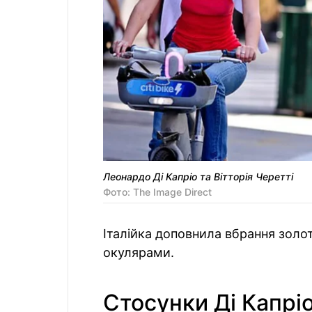
Леонардо Ді Капріо та Вітторія Черетті
Фото: The Image Direct
Італійка доповнила вбрання зол
окулярами.
Стосунки Ді Капріо