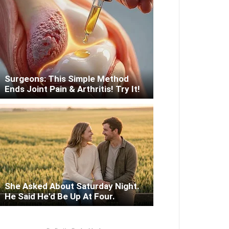
Surgeons: This Simple Method
Ends Joint Pain & Arthritis! Try It!
She Asked About Saturday Night.
He Said He'd Be Up At Four.