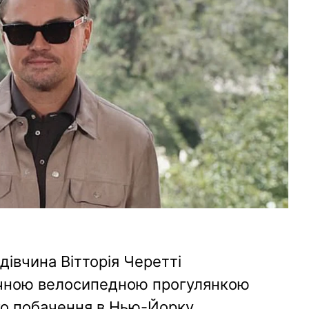
дівчина Вітторія Черетті
чною велосипедною прогулянкою
ого побачення в Нью-Йорку.