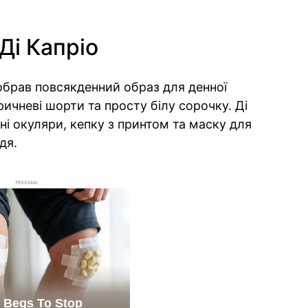
Ді Капріо
 обрав повсякденний образ для денної
ичневі шорти та просту білу сорочку. Ді
ні окуляри, кепку з принтом та маску для
дя.
РЕКЛАМА