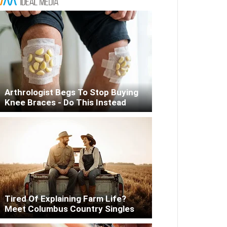
Arthrologist Begs To Stop Buying
Knee Braces - Do This Instead
Tired Of Explaining Farm Life?
Meet Columbus Country Singles