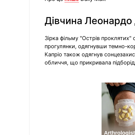
Дівчина Леонардо 
Зірка фільму "Острів проклятих"
прогулянки, одягнувши темно-кор
Капріо також одягнув сонцезахис
обличчя, що прикривала підборід