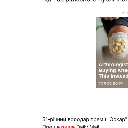
51-річний володар премії "Оскар"
Про це
пише
Daily Mail.