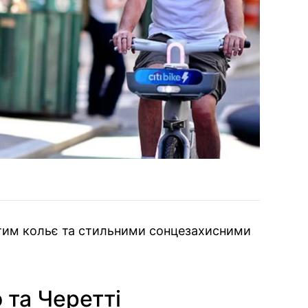
отим кольє та стильними сонцезахисними
 та Черетті