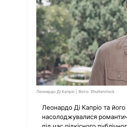
Леонардо Ді Капріо | Фото: Shutterstock
Леонардо Ді Капріо та його 
насолоджувалися романти
під час рідкісного публічн