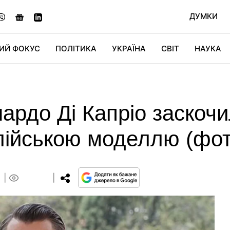
ДУМКИ
ИЙ ФОКУС
ПОЛІТИКА
УКРАЇНА
СВІТ
НАУКА
ДІДЖИТАЛ
АВТО
СВІТФАН
КУ
нардо Ді Капріо заскоч
алійською моделлю (фот
0