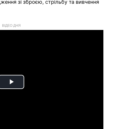
ження зі зброєю, стрільбу та вивчення
ВІДЕО ДНЯ
Play
Video