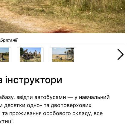
 Британії
ЗС
а інструктори
іабазу, звідти автобусами — у навчальний
и десятки одно- та двоповерхових
и та проживання особового складу, все
ктиці.