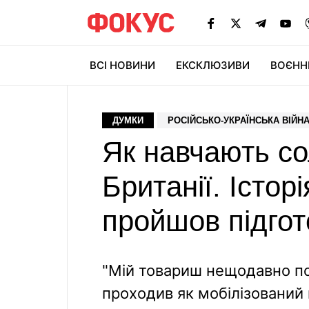
ВСІ НОВИНИ
ЕКСКЛЮЗИВИ
ВОЄНН
ДУМКИ
РОСІЙСЬКО-УКРАЇНСЬКА ВІЙН
Як навчають со
Британії. Історі
пройшов підгот
"Мій товариш нещодавно пов
проходив як мобілізований