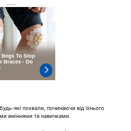
РЕКЛАМА
удь-які похвали, починаючи від їхнього
німи вміннями та навичками.