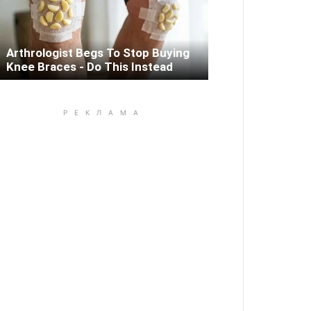
Arthrologist Begs To Stop Buying
Knee Braces - Do This Instead