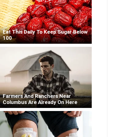
Eat This Daily To Keep Sugar Below
100
У відпрацьовують використання зброї під час навчань у Великій
Farmers And Ranchers Near
Columbus Are Already On Here