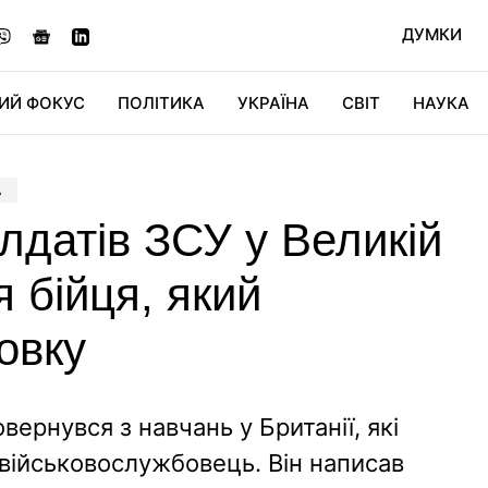
ДУМКИ
ИЙ ФОКУС
ПОЛІТИКА
УКРАЇНА
СВІТ
НАУКА
ДІДЖИТАЛ
АВТО
СВІТФАН
КУ
А
лдатів ЗСУ у Великій
я бійця, який
овку
ернувся з навчань у Британії, які
 військовослужбовець. Він написав