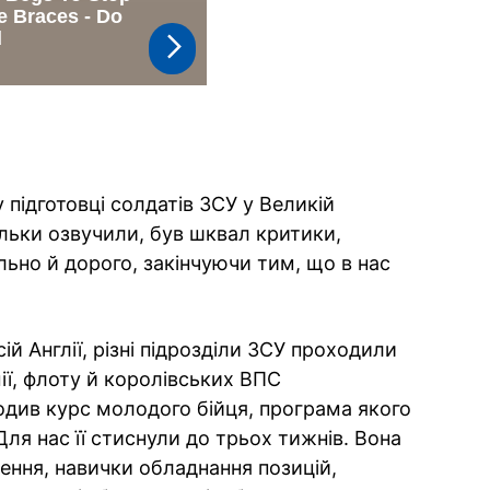
у підготовці солдатів ЗСУ у Великій
ільки озвучили, був шквал критики,
льно й дорого, закінчуючи тим, що в нас
ій Англії, різні підрозділи ЗСУ проходили
мії, флоту й королівських ВПС
одив курс молодого бійця, програма якого
Для нас її стиснули до трьох тижнів. Вона
ення, навички обладнання позицій,