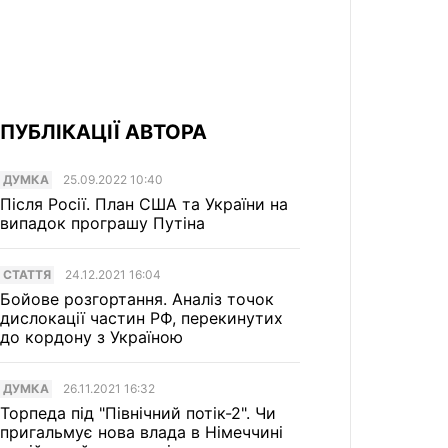
ПУБЛІКАЦІЇ АВТОРА
ДУМКА
25.09.2022 10:40
Після Росії. План США та України на
випадок програшу Путіна
СТАТТЯ
24.12.2021 16:04
Бойове розгортання. Аналіз точок
дислокації частин РФ, перекинутих
до кордону з Україною
ДУМКА
26.11.2021 16:32
Торпеда під "Північний потік-2". Чи
пригальмує нова влада в Німеччині