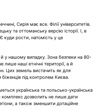
еччині, Сирія має все. Філії університетів.
ьку та оттоманську версію історії. І, в
Є куди рости, натомість у це
 у нашому випадку. Зона безпеки на 80-
е лише наші етнічні території, а й
н. Цих земель вистачить як для
я біженців під контролем Києва.
еться українська та польсько-українська
ий комплекс дозволить не лише дати
егіони, а також зменшити дотаційне