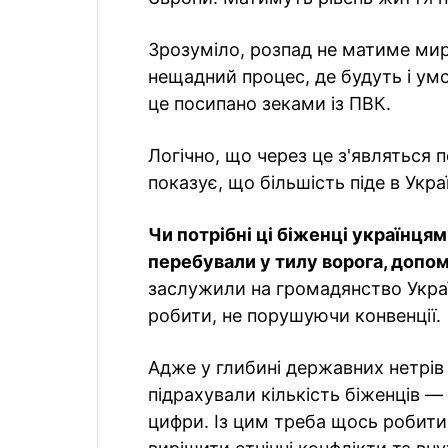
Зрозуміло, розпад не матиме мир
нещадний процес, де будуть і умов
це посипано зеками із ПВК.
Логічно, що через це з'являться 
показує, що більшість піде в Украї
Чи потрібні ці біженці українцям
перебували у тилу ворога, допом
заслужили на громадянство Украї
робити, не порушуючи конвенції.
Адже у глибині державних нетрів
підрахували кількість біженців 
цифри. Із цим треба щось робити