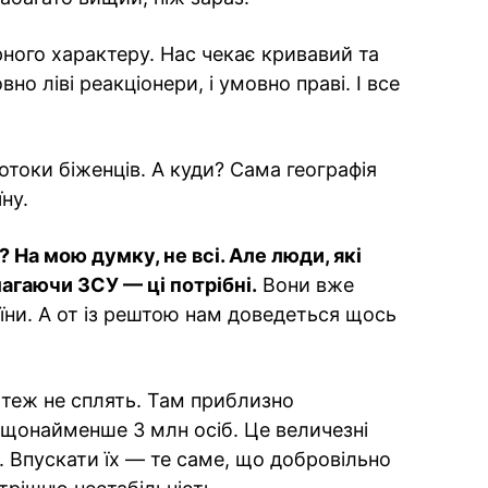
ного характеру. Нас чекає кривавий та
но ліві реакціонери, і умовно праві. І все
потоки біженців. А куди? Сама географія
ну.
? На мою думку, не всі. Але люди, які
агаючи ЗСУ — ці потрібні.
Вони вже
ни. А от із рештою нам доведеться щось
 теж не сплять. Там приблизно
— щонайменше 3 млн осіб. Це величезні
. Впускати їх — те саме, що добровільно