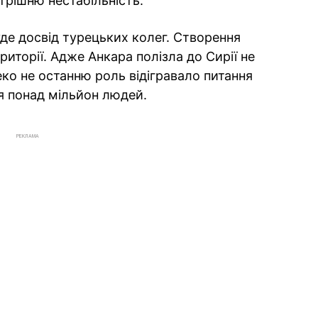
утрішню нестабільність.
де досвід турецьких колег. Створення
риторії. Адже Анкара полізла до Сирії не
леко не останню роль відігравало питання
ся понад мільйон людей.
РЕКЛАМА