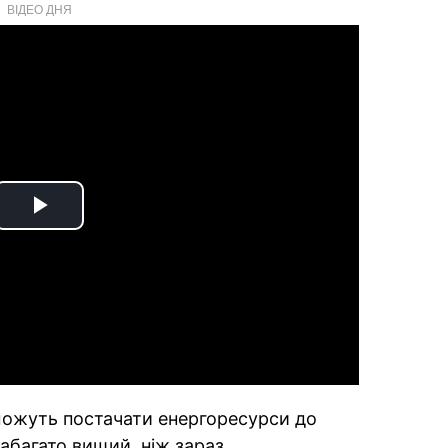
ВІДЕО ДНЯ
Play
Video
ожуть постачати енергоресурси до
абагато вищий, ніж зараз.