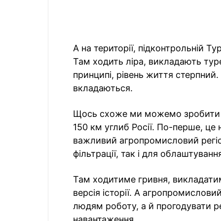
А на території, підконтрольній Тур
Там ходить ліра, викладають турец
принципі, рівень життя стерпний. 
вкладаються.
Щось схоже ми можемо зробити й
150 км углиб Росії. По-перше, це н
важливий агропромисловий регіо
фільтрації, так і для облаштуванн
Там ходитиме гривня, викладатим
версія історії. А агропромислов
людям роботу, а й прогодувати р
навантаження.