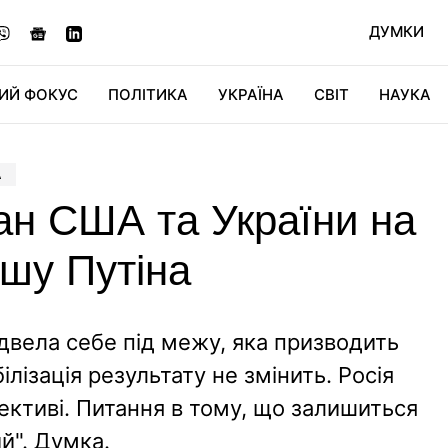
ДУМКИ
ИЙ ФОКУС
ПОЛІТИКА
УКРАЇНА
СВІТ
НАУКА
ДІДЖИТАЛ
АВТО
СВІТФАН
КУ
А
лан США та України на
шу Путіна
ідвела себе під межу, яка призводить
ілізація результату не змінить. Росія
ективі. Питання в тому, що залишиться
ий". Думка.