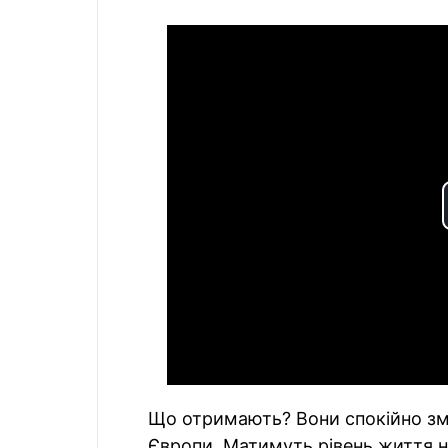
Що отримають? Вони спокійно зм
Європи. Матимуть рівень життя н