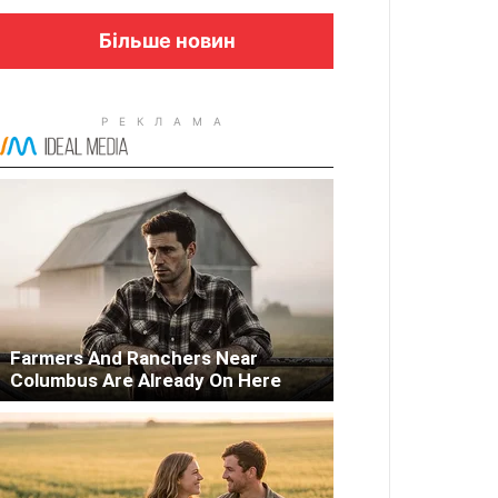
Більше новин
Columbus: High Blood Sugar
Patients Are Quietly Using This
Liver Fix
Farmers And Ranchers Near
Columbus Are Already On Here