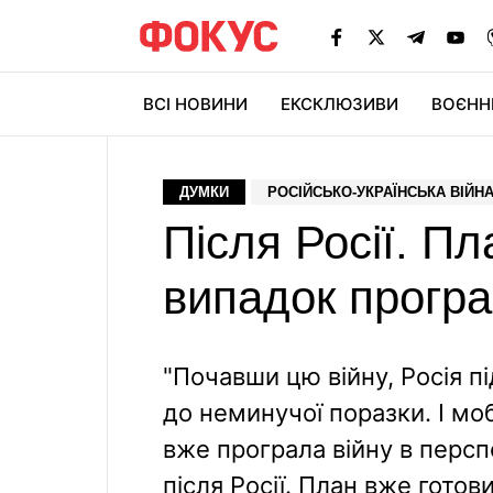
ВСІ НОВИНИ
ЕКСКЛЮЗИВИ
ВОЄНН
ДУМКИ
РОСІЙСЬКО-УКРАЇНСЬКА ВІЙН
Після Росії. П
випадок програ
"Почавши цю війну, Росія п
до неминучої поразки. І моб
вже програла війну в персп
після Росії. План вже готов