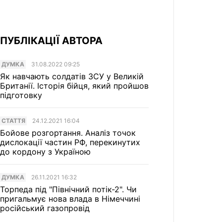
ПУБЛІКАЦІЇ АВТОРА
ДУМКА
31.08.2022 09:25
Як навчають солдатів ЗСУ у Великій
Британії. Історія бійця, який пройшов
підготовку
СТАТТЯ
24.12.2021 16:04
Бойове розгортання. Аналіз точок
дислокації частин РФ, перекинутих
до кордону з Україною
ДУМКА
26.11.2021 16:32
Торпеда під "Північний потік-2". Чи
пригальмує нова влада в Німеччині
російський газопровід