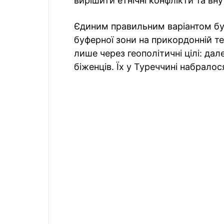
вирішити етнічні конфлікти та вн
Єдиним правильним варіантом бу
буферної зони на прикордонній те
лише через геополітичні цілі: да
біженців. Їх у Туреччині набрало