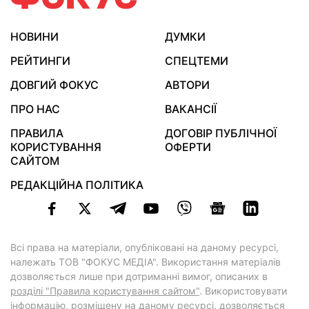
НОВИНИ
ДУМКИ
РЕЙТИНГИ
СПЕЦТЕМИ
ДОВГИЙ ФОКУС
АВТОРИ
ПРО НАС
ВАКАНСІЇ
ПРАВИЛА
ДОГОВІР ПУБЛІЧНОЇ
КОРИСТУВАННЯ
ОФЕРТИ
САЙТОМ
РЕДАКЦІЙНА ПОЛІТИКА
Всі права на матеріали, опубліковані на даному ресурсі,
належать ТОВ "ФОКУС МЕДІА". Використання матеріалів
дозволяється лише при дотриманні вимог, описаних в
розділі "Правила користування сайтом"
. Використовувати
інформацію, розміщену на даному ресурсі, дозволяється