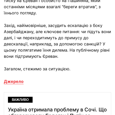
тиску на Єреван і особисто на Пашиняна, який
останніми місяцями взагалі "береги втратив", з
їхнього погляду.
Захід, найімовірніше, засудить ескалацію з боку
Азербайджану, але ключове питання: чи підуть вони
далі, і чи переходитимуть до примусу до
деескалації, наприклад, за допомогою санкцій? У
цьому полягатиме їхня дилема. На публічному рівні
вони підтримують Єреван.
Загалом, стежимо за ситуацією.
Джерело
ВАЖЛИВО
Україна отримала проблему в Сочі. Що