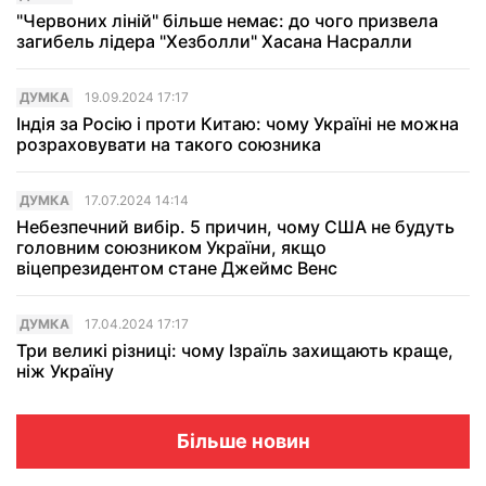
"Червоних ліній" більше немає: до чого призвела
загибель лідера "Хезболли" Хасана Насралли
ДУМКА
19.09.2024 17:17
Індія за Росію і проти Китаю: чому Україні не можна
розраховувати на такого союзника
ДУМКА
17.07.2024 14:14
Небезпечний вибір. 5 причин, чому США не будуть
головним союзником України, якщо
віцепрезидентом стане Джеймс Венс
ДУМКА
17.04.2024 17:17
Три великі різниці: чому Ізраїль захищають краще,
ніж Україну
Більше новин