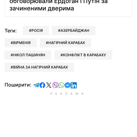
обговорювали Ердоган і Путін за
зачиненими дверима
Теги:
РОСІЯ
АЗЕРБАЙДЖАН
ВІРМЕНІЯ
НАГІРНИЙ КАРАБАХ
НІКОЛ ПАШИНЯН
КОНФЛІКТ В КАРАБАХУ
ВІЙНА ЗА НАГІРНИЙ КАРАБАХ
відправити у Telegram
поділитись у Facebook
поділитись у X
відправити у Viber
відправити у Whatsapp
відправити у Messenger
відправити у LinkedIn
Поширити: