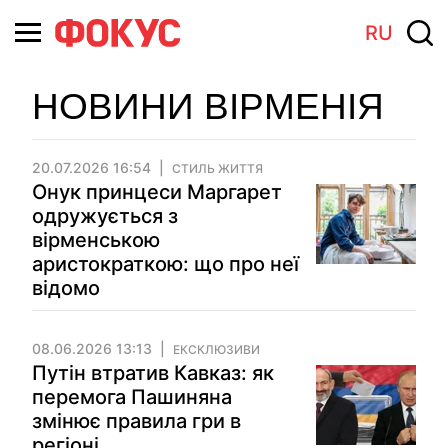
RU
НОВИНИ ВІРМЕНІЯ
20.07.2026 16:54
СТИЛЬ ЖИТТЯ
Онук принцеси Маргарет
одружується з
вірменською
аристократкою: що про неї
відомо
08.06.2026 13:13
ЕКСКЛЮЗИВИ
Путін втратив Кавказ: як
перемога Пашиняна
змінює правила гри в
регіоні