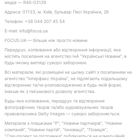
медіа — R40-03129
Адреса: 01133, м. Київ, бульвар Лесі Українки, 26
Телефон: +38 044 207 45 54
E-mail: info@focus.ua
FOCUS.UA — більше ніж просто новини.
Передрук, копіювання або відтворення інформації, яка
містить посилання на агентство ІнА "Українські Новини", в
будь-якому вигляді суворо заборонені.
Всі матеріали, які розміщені на цьому сайті з посиланням на
агентство "Інтерфакс-Україна", не підлягають подальшому
відтворенню та/чи розповсюдженню в будь-якій формі,
інакше як з письмового дозволу агентства.
Будь-яке копіювання, передрук та відтворення
фотографічних творів та/або аудіовізуальних творів
правовласника Getty Images — суворо забороняється.
Матеріали з плашками "Р", "Новини партнерів", "Новини
компаній", "Новини партій", "Інновації", "Позиція",
"Спецпроект за підтримки" публікуються на комерційній