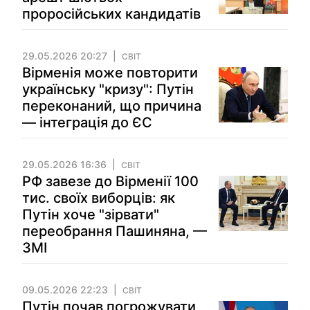
проросійських кандидатів
29.05.2026 20:27
СВІТ
Вірменія може повторити
українську "кризу": Путін
переконаний, що причина
— інтеграція до ЄС
29.05.2026 16:36
СВІТ
РФ завезе до Вірменії 100
тис. своїх виборців: як
Путін хоче "зірвати"
переобрання Пашиняна, —
ЗМІ
09.05.2026 22:23
СВІТ
Путін почав погрожувати