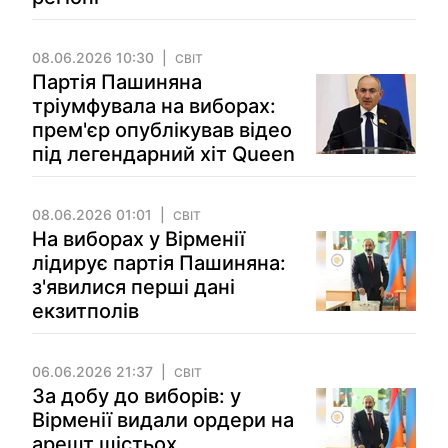
08.06.2026 10:30
СВІТ
Партія Пашиняна
тріумфувала на виборах:
прем'єр опублікував відео
під легендарний хіт Queen
08.06.2026 01:01
СВІТ
На виборах у Вірменії
лідирує партія Пашиняна:
з'явилися перші дані
екзитполів
06.06.2026 21:37
СВІТ
За добу до виборів: у
Вірменії видали ордери на
арешт шістьох