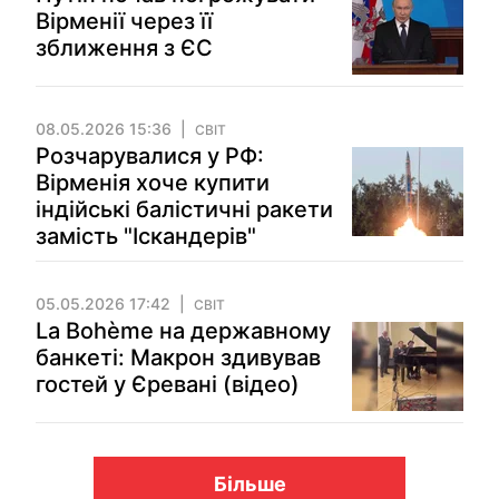
Вірменії через її
зближення з ЄС
08.05.2026 15:36
СВІТ
Розчарувалися у РФ:
Вірменія хоче купити
індійські балістичні ракети
замість "Іскандерів"
05.05.2026 17:42
СВІТ
La Bohème на державному
банкеті: Макрон здивував
гостей у Єревані (відео)
Більше