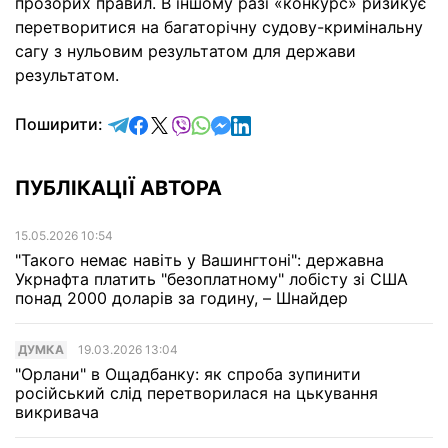
прозорих правил. В іншому разі «конкурс» ризикує
перетворитися на багаторічну судову-кримінальну
сагу з нульовим результатом для держави
результатом.
відправити у Telegram
поділитись у Facebook
поділитись у X
відправити у Viber
відправити у Whatsapp
відправити у Messenger
відправити у LinkedIn
Поширити:
ПУБЛІКАЦІЇ АВТОРА
15.05.2026 10:54
"Такого немає навіть у Вашингтоні": державна
Укрнафта платить "безоплатному" лобісту зі США
понад 2000 доларів за годину, – Шнайдер
ДУМКА
19.03.2026 13:04
"Орлани" в Ощадбанку: як спроба зупинити
російський слід перетворилася на цькування
викривача