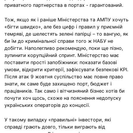
приватного партнерства в портах - гарантований.
Тож, якщо як і раніше Міністерства та АМПУ хочуть
«бігти швидко», але без цифр і правил у приємній
темряві, де шелестять зелені папірці – то вангую, як
би їм до кримінальної справи того ж НАБУ не
добігти. Наполегливо рекомендую, поки ще пізно,
зупинити корупційний спринт. Міністерство має
поставити прості запобіжники: показати базові
умови, відкрити критерії, зафіксувати безпекові KPI.
Після атак 9 жовтня суспільство має повне право
знати, як саме буде захищено порт, бюджет і
працівників. Так само і вітчизняний бізнес хотів би
почути хоч щось, схоже на пояснення недопуску
українських операторів до концесії.
У такому випадку «правильні» інвестори, які
справді грають довго, тільки виграють від