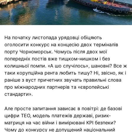
На початку листопада урядовці обіцяють
оголосити конкурс на концесію двох терміналів
порту Чорноморськ. Чомусь після двох мої
попередніх постів вже тищком-нишком і без
колишньої помпи. «А шо случілось», шановні? Все ж
таки корупційна рента любить тишу? Ні, звісно, як і
раніше з вуст причетних звучать правильні слова
про міжнародних партнерів та «європейські
стандарти».
Але просте запитання зависає в повітрі: де базові
цифри ТЕО, модель платежів державі, ризик-
матриця на час війни і вимірювані KPI безпеки?
Чому до конкурсу не допущений національний