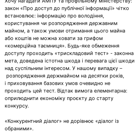
Хочу нагадати АМПУ та профільному міністерству:
закон «Про доступ до публічної інформації» чітко
встановлює: інформацію про володіння,
користування чи розпорядження державним
майном, а також умови отримання цього майна
або коштів не можна ховати за грифом
«комерційна таємниця». Будь-яке обмеження
доступу проходить «трискладовий тест» - законна
мета, доведена істотна шкода і перевага цієї шкоди
над суспільним інтересом. У нашому випадку –
розпорядження держмайном на десятки років,
і приховування базових умов очевидно не
проходить цей тест. Відтак вимога елементарна:
оприлюднити економіку проєкту до старту
конкурсу.
«Конкурентний діалог» не дорівнює «діалог із
обраними».