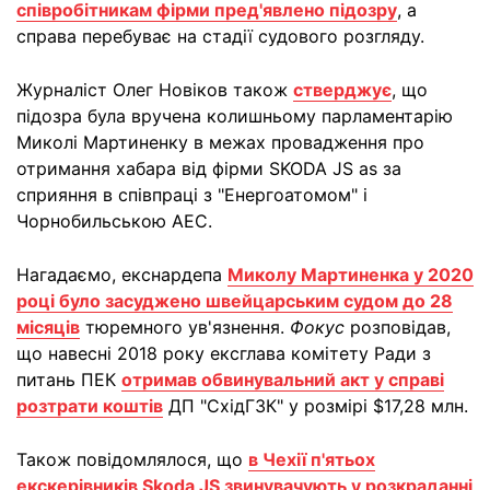
співробітникам фірми пред'явлено підозру
, а
справа перебуває на стадії судового розгляду.
Журналіст Олег Новіков також
стверджує
, що
підозра була вручена колишньому парламентарію
Миколі Мартиненку в межах провадження про
отримання хабара від фірми SKODA JS as за
сприяння в співпраці з "Енергоатомом" і
Чорнобильською АЕС.
Нагадаємо, екснардепа
Миколу Мартиненка у 2020
році було засуджено швейцарським судом до 28
місяців
тюремного ув'язнення.
Фокус
розповідав,
що навесні 2018 року ексглава комітету Ради з
питань ПЕК
отримав обвинувальний акт у справі
розтрати коштів
ДП "СхідГЗК" у розмірі $17,28 млн.
Також повідомлялося, що
в Чехії п'ятьох
екскерівників Skoda JS звинувачують у розкраданні