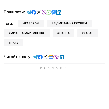
відправити у Telegram
поділитись у Facebook
поділитись у X
відправити у Viber
відправити у Whatsapp
відправити у Messenger
відправити у LinkedIn
Поширити:
Теги:
ГАЗПРОМ
ВІДМИВАННЯ ГРОШЕЙ
МИКОЛА МАРТИНЕНКО
SKODA
ХАБАР
НАБУ
Читайте у Telegram
Читайте у Facebook
Читайте у X
Читайте у Google news
Читайте у Viber
Читайте у LinkedIn
Читайте нас у: