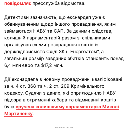
повідомляє
пресслужба відомства.
Детективи зазначають, що екснардеп уже є
обвинуваченим щодо іншого провадження, яким
займаються НАБУ та САП. За даними слідства,
колишній парламентарій разом зі спільниками
організував схеми розкрадання коштів із
держпідприємств СхідГЗК і "Енергоатом", а
загальний розмір завданих збитків становить понад
6,4 млн євро та $17,2 млн.
Дії екснардепа в новому провадженні кваліфіковані
за ч. 4 ст. 368 та ч. 2 ст. 209 Кримінального
кодексу. Судячи з даних, які оприлюднило НАБУ,
підозра в отриманні хабара та відмиванні коштів
була
вручена колишньому парламентарію Миколі
Мартиненку
.