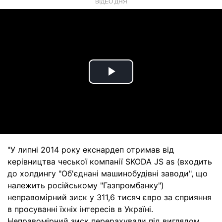
ВІДЕО ДНЯ
Play
Video
"У липні 2014 року екснардеп отримав від
керівництва чеської компанії SKODA JS as (входить
до холдингу "Об'єднані машинобудівні заводи", що
належить російському "Газпромбанку")
неправомірний зиск у 311,6 тисяч євро за сприяння
в просуванні їхніх інтересів в Україні.
Неправомірний зиск перерахували під виглядом