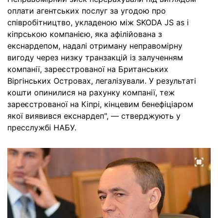
оплати агентських послуг за угодою про
співробітництво, укладеною між SKODA JS as і
кіпрською компанією, яка афілійована з
екснардепом, надалі отриману неправомірну
вигоду через низку транзакцій із залученням
компанії, зареєстрованої на Британських
Віргінських Островах, легалізували. У результаті
кошти опинилися на рахунку компанії, теж
зареєстрованої на Кіпрі, кінцевим бенефіціаром
якої виявився екснардеп", — стверджують у
пресслужбі НАБУ.