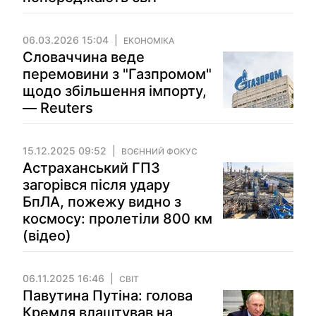
06.03.2026 15:04
ЕКОНОМІКА
Словаччина веде
перемовини з "Газпромом"
щодо збільшення імпорту,
— Reuters
15.12.2025 09:52
ВОЄННИЙ ФОКУС
Астраханський ГПЗ
загорівся після удару
БпЛА, пожежу видно з
космосу: пролетіли 800 км
(відео)
06.11.2025 16:46
СВІТ
Павутина Путіна: голова
Кремля влаштував на