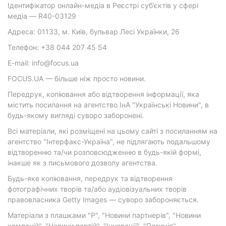
Ідентифікатор онлайн-медіа в Реєстрі суб’єктів у сфері
медіа — R40-03129
Адреса: 01133, м. Київ, бульвар Лесі Українки, 26
Телефон: +38 044 207 45 54
E-mail: info@focus.ua
FOCUS.UA — більше ніж просто новини.
Передрук, копіювання або відтворення інформації, яка
містить посилання на агентство ІнА "Українські Новини", в
будь-якому вигляді суворо заборонені.
Всі матеріали, які розміщені на цьому сайті з посиланням на
агентство "Інтерфакс-Україна", не підлягають подальшому
відтворенню та/чи розповсюдженню в будь-якій формі,
інакше як з письмового дозволу агентства.
Будь-яке копіювання, передрук та відтворення
фотографічних творів та/або аудіовізуальних творів
правовласника Getty Images — суворо забороняється.
Матеріали з плашками "Р", "Новини партнерів", "Новини
компаній", "Новини партій", "Інновації", "Позиція",