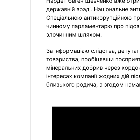
Нардеп Євген Шевченко вже отрим
державній зраді. Національне ант
Спеціальною антикорупційною п
чинному парламентарю про підозр
злочинним шляхом.
За інформацією слідства, депута
товариства, пообіцявши посприят
мінеральних добрив через кордон
інтересах компанії жодних дій пі
близького родича, а згодом нама