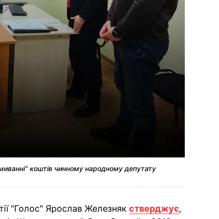
ідмиванні" коштів чинному народному депутату
ртії "Голос" Ярослав Железняк
стверджує
,