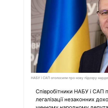
НАБУ і САП оголосили про нову підозру нард
Співробітники НАБУ і САП п
легалізації незаконних дох
чинному народному депута