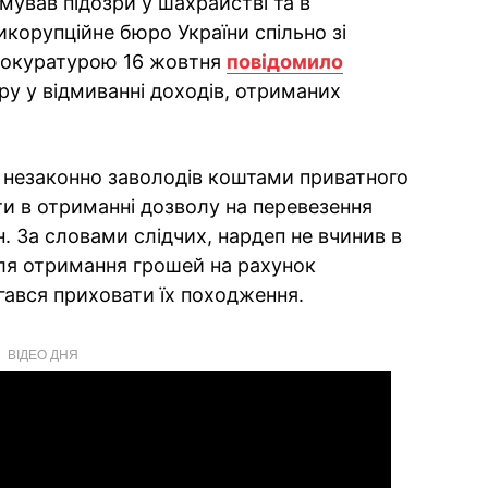
ував підозри у шахрайстві та в
икорупційне бюро України спільно зі
рокуратурою 16 жовтня
повідомило
у у відмиванні доходів, отриманих
т незаконно заволодів коштами приватного
и в отриманні дозволу на перевезення
. За словами слідчих, нардеп не вчинив в
сля отримання грошей на рахунок
гався приховати їх походження.
ВІДЕО ДНЯ