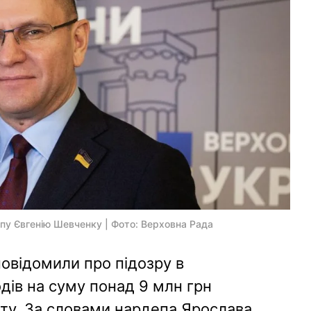
епу Євгенію Шевченку | Фото: Верховна Рада
овідомили про підозру в
одів на суму понад 9 млн грн
ту. За словами нардепа Ярослава