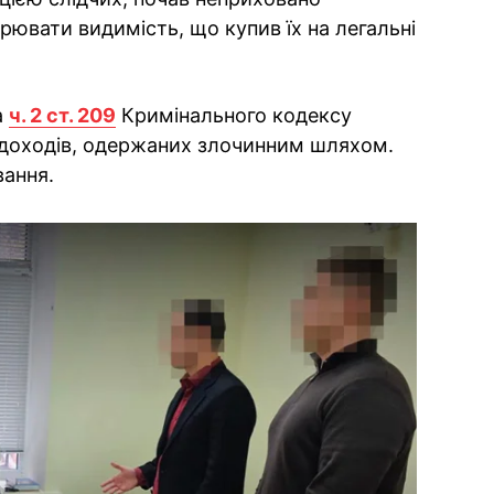
рювати видимість, що купив їх на легальні
а
ч. 2 ст. 209
Кримінального кодексу
я) доходів, одержаних злочинним шляхом.
вання.