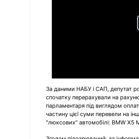
За даними НАБУ і САП, депутат ро
спочатку перерахували на рахунк
парламентаря під виглядом оплати
частину цієї суми перевели на інш
"люксових" автомобілі: BMW X5 M
Згодом підозрюваний, за інформа