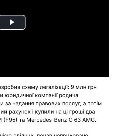
Play
Video
зробив схему легалізації: 9 млн грн
и юридичної компанії родича
 за надання правових послуг, а потім
ий рахунок і купили на ці гроші два
 (F95) та Mercedes-Benz G 63 AMG.
цією слідчих, почав неприховано