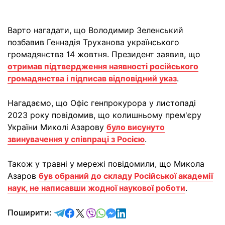
Варто нагадати, що Володимир Зеленський
позбавив Геннадія Труханова українського
громадянства 14 жовтня. Президент заявив, що
отримав підтвердження наявності російського
громадянства і підписав відповідний указ
.
Нагадаємо, що Офіс генпрокурора у листопаді
2023 року повідомив, що колишньому прем'єру
України Миколі Азарову
було висунуто
звинувачення у співпраці з Росією
.
Також у травні у мережі повідомили, що Микола
Азаров
був обраний до складу Російської академії
наук, не написавши жодної наукової роботи
.
відправити у Telegram
поділитись у Facebook
поділитись у X
відправити у Viber
відправити у Whatsapp
відправити у Messenger
відправити у LinkedIn
Поширити: