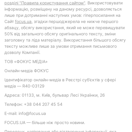
розділі "Правила користування сайтом"
. Використовувати
інформацію, розміщену на даному ресурсі, дозволяється
лише при дотриманні наступних умов: гіперпосилання на
Cайт
focus.ua
, згадки першоджерела не нижче першого
абзацу, обсягу використання, який не може перевищувати
50% від загального обсягу оригінального тексту, зміни
заголовку та ліда матеріалу. Використання більшого обсягу
тексту можливе лише за умови отримання письмового
дозволу Компанії.
ТОВ «ФОКУС МЕДІА»
Онлайн-медіа ФОКУС
Ідентифікатор онлайн-медіа в Реєстрі суб’єктів у сфері
медіа — R40-03129
Адреса: 01133, м. Київ, бульвар Лесі Українки, 26
Телефон: +38 044 207 45 54
E-mail: info@focus.ua
FOCUS.UA — більше ніж просто новини.
Передрук, копіювання або відтворення інформації, яка