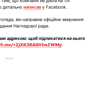
тим, що компанія не діяла на тлі
що детально
написав
у Facebook.
топада, він направив офіційне звернення
ідання Наглядової ради.
вою адресою: щоб підписатися на нього
://t.me/+ZjXK2BAtDi1mZWMy
РЕКЛАМА