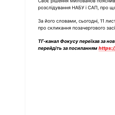
Своє рішення Милованов пояснив 
розслідування НАБУ і САП, про 
За його словами, сьогодні, 11 лис
про скликання позачергового зас
ТГ-канал Фокусу переїхав за но
перейдіть за посиланням
https