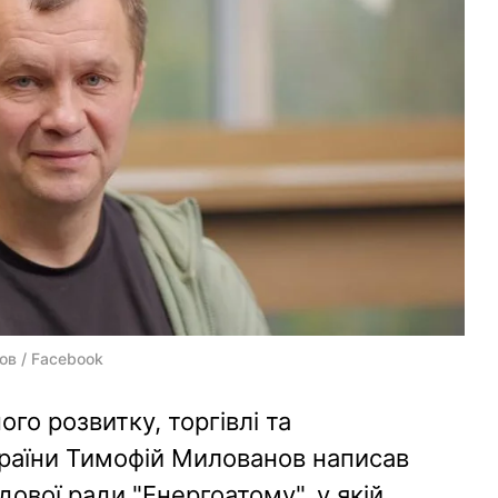
ов / Facebook
го розвитку, торгівлі та
країни Тимофій Милованов написав
дової ради "Енергоатому", у якій