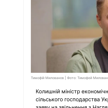
Тимофій Милованов | Фото: Тимофей Милован
Колишній міністр економічно
сільського господарства У
заяву на звільнення з Нагля