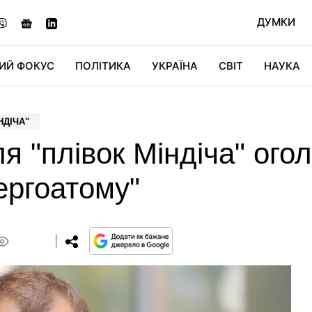
ДУМКИ
ИЙ ФОКУС
ПОЛІТИКА
УКРАЇНА
СВІТ
НАУКА
ДІДЖИТАЛ
АВТО
СВІТФАН
КУ
НДІЧА"
я "плівок Міндіча" ого
нергоатому"
0