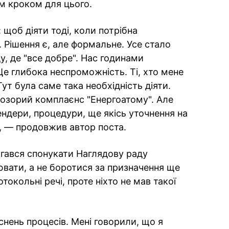
ім кроком для цього.
 щоб діяти тоді, коли потрібна
. Рішення є, але формальне. Усе стало
, де "все добре". Нас годинами
Це глибока неспроможність. Ті, хто мене
Тут була саме така необхідність діяти.
озорий комплаєнс "Енергоатому". Але
ндери, процедури, ще якісь уточнення на
", — продовжив автор поста.
гався спонукати Наглядову раду
ювати, а не боротися за призначення ще
токольні речі, проте ніхто не мав такої
яснень процесів. Мені говорили, що я