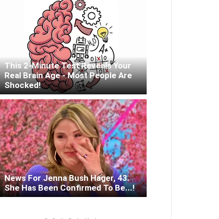
This 2-Minute Test Reveals Your
Real Brain Age - Most People Are
Shocked!
News For Jenna Bush Hager, 43.
She Has Been Confirmed To Be...!