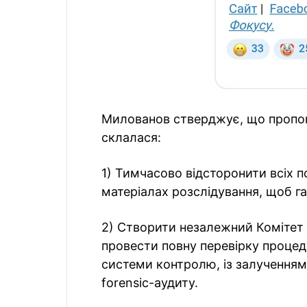
Милованов стверджує, що пропону
склалася:
1) Тимчасово відсторонити всіх по
матеріалах розслідування, щоб га
2) Створити незалежний Комітет 
провести повну перевірку процеду
системи контролю, із залученням
forensic-аудиту.