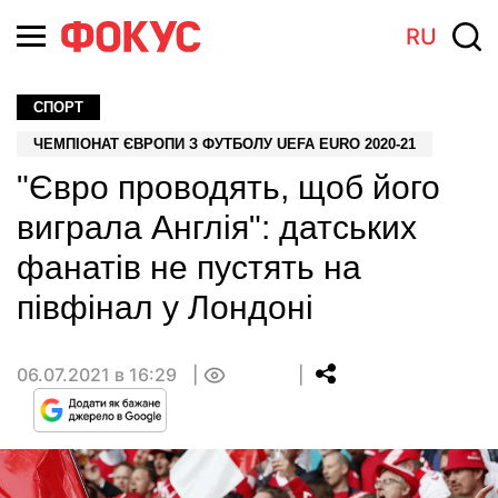
RU
СПОРТ
ЧЕМПІОНАТ ЄВРОПИ З ФУТБОЛУ UEFA EURO 2020-21
"Євро проводять, щоб його
виграла Англія": датських
фанатів не пустять на
півфінал у Лондоні
06.07.2021 в 16:29
0