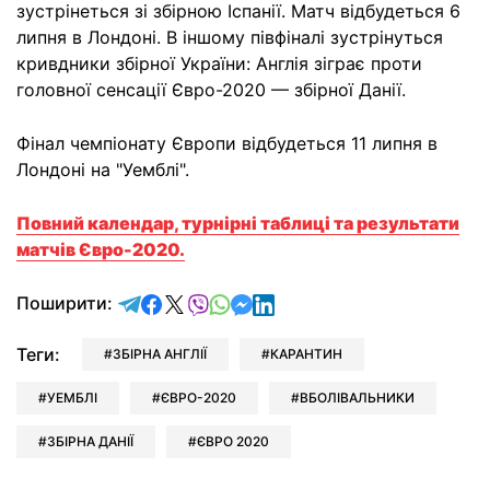
зустрінеться зі збірною Іспанії. Матч відбудеться 6
липня в Лондоні. В іншому півфіналі зустрінуться
кривдники збірної України: Англія зіграє проти
головної сенсації Євро-2020 — збірної Данії.
Фінал чемпіонату Європи відбудеться 11 липня в
Лондоні на "Уемблі".
Повний календар, турнірні таблиці та результати
матчів Євро-2020.
відправити у Telegram
поділитись у Facebook
поділитись у X
відправити у Viber
відправити у Whatsapp
відправити у Messenger
відправити у LinkedIn
Поширити:
Теги:
ЗБІРНА АНГЛІЇ
КАРАНТИН
УЕМБЛІ
ЄВРО-2020
ВБОЛІВАЛЬНИКИ
ЗБІРНА ДАНІЇ
ЄВРО 2020