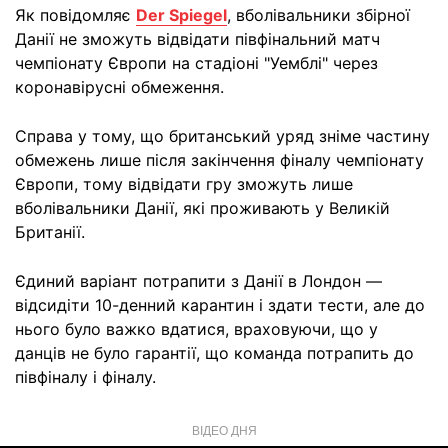
Як повідомляє
Der Spiegel
, вболівальники збірної
Данії не зможуть відвідати півфінальний матч
чемпіонату Європи на стадіоні "Уемблі" через
коронавірусні обмеження.
Справа у тому, що британський уряд зніме частину
обмежень лише після закінчення фіналу чемпіонату
Європи, тому відвідати гру зможуть лише
вболівальники Данії, які проживають у Великій
Британії.
Єдиний варіант потрапити з Данії в Лондон —
відсидіти 10-денний карантин і здати тести, але до
нього було важко вдатися, враховуючи, що у
данців не було гарантії, що команда потрапить до
півфіналу і фіналу.
ВІДЕО ДНЯ