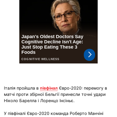
Італія пройшла в
півфінал
Євро-2020: перемогу в
матчі проти збірної Бельгії принесли точні удари
Ніколо Барелла і Лоренцо Інсіньє.
У півфіналі Євро-2020 команда Роберто Манчіні