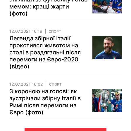
мемом: кращі жарти
(фото)
12.07.2021 16:19
СПОРТ
Легенда збірної Італії
прокотився животом на
столі в роздягальні після
перемоги на Євро-2020
(відео)
12.07.2021 16:02
СПОРТ
З короною на голові: як
зустрічали збірну Італії в
Римі після перемоги на
Євро (фото)