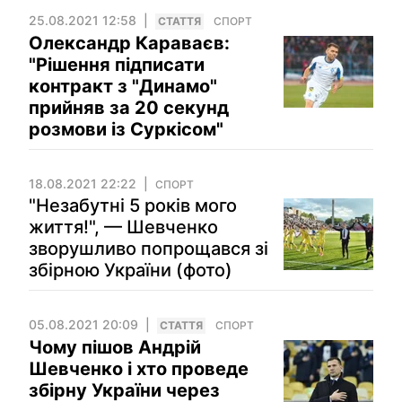
25.08.2021 12:58
СТАТТЯ
СПОРТ
Олександр Караваєв:
"Рішення підписати
контракт з "Динамо"
прийняв за 20 секунд
розмови із Суркісом"
18.08.2021 22:22
СПОРТ
"Незабутні 5 років мого
життя!", — Шевченко
зворушливо попрощався зі
збірною України (фото)
05.08.2021 20:09
СТАТТЯ
СПОРТ
Чому пішов Андрій
Шевченко і хто проведе
збірну України через