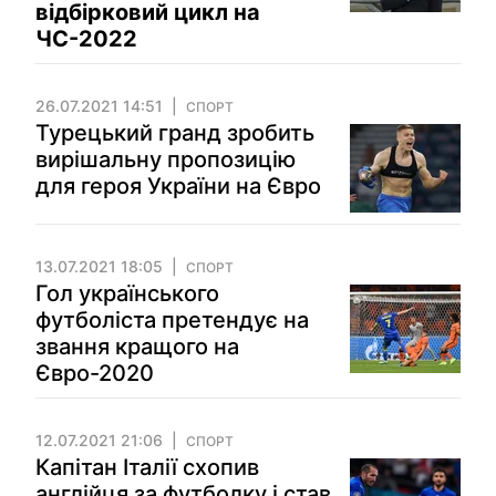
відбірковий цикл на
ЧС-2022
26.07.2021 14:51
СПОРТ
Турецький гранд зробить
вирішальну пропозицію
для героя України на Євро
13.07.2021 18:05
СПОРТ
Гол українського
футболіста претендує на
звання кращого на
Євро-2020
12.07.2021 21:06
СПОРТ
Капітан Італії схопив
англійця за футболку і став