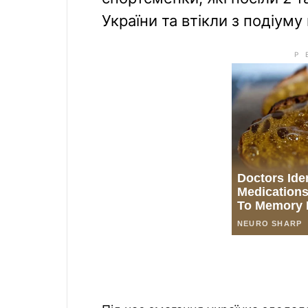
України та втікли з подіуму