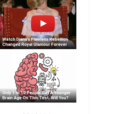
Watch Diana's Flawless Rebellion
Changed Royal Glamour Forever
Only 1 In 10 People Get A Younger
Brain Age On This Test. Will You?