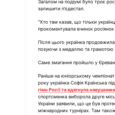
Загалом на подіумі було троє рос
залишити п'єдестал.
"Хто там казав, що тільки українц
прокоментувала вчинок росіянок 
Після цього українка продовжила
позуючи з медаллю та грамотою 
Саме змагання пройшло у Єревані,
Раніше на юніорському чемпіонат
року українка Софія Країнська п
гімн Росії та вдягнула навушник
спортсменка виборола друге місц
України заявили, що це був проте
міжнародних турнірах. Там також