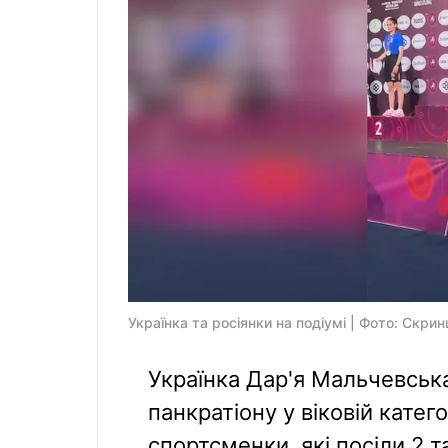
Українка та росіянки на подіумі | Фото: Скри
Українка Дар'я Мальчевськ
панкратіону у віковій категор
спортсменки, які посіли 2 т