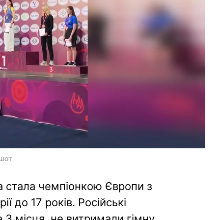
ншот
а стала чемпіонкою Європи з
ії до 17 років. Російські
а 3 місця, не витримали гімну