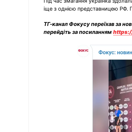
Під час змагання українка здолала
іще з однією представницею РФ. 
ТГ-канал Фокусу переїхав за но
перейдіть за посиланням
https