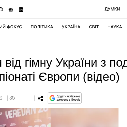
ДУМКИ
ИЙ ФОКУС
ПОЛІТИКА
УКРАЇНА
СВІТ
НАУКА
ДІДЖИТАЛ
АВТО
СВІТФАН
КУ
 від гімну України з по
піонаті Європи (відео)
03
0