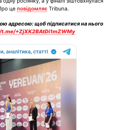
 одну росіянку, а у фіналі зіштовхнулася
Про це
повідомляє
Tribuna.
вою адресою: щоб підписатися на нього
://t.me/+ZjXK2BAtDi1mZWMy