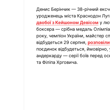
Денис Берінчик — 38-річний ексче
уродженець міста Краснодон Луга
двобої з Кейшоном Девісом
у лю
боксера — срібна медаль Олімпіад
року, чемпіон України, майстер с
відбудеться 29 серпня,
розповіли
поєдинок відбудеться, ймовірно, у
андеркарду — серії боїв перед о
та Філіпа Хрговича.