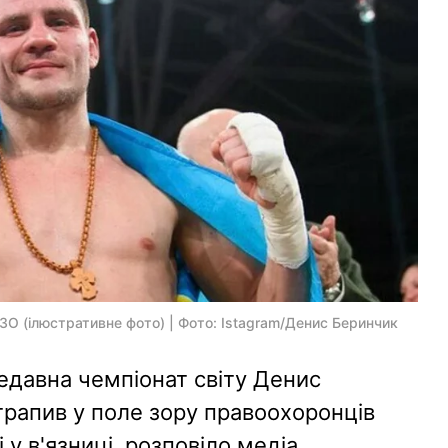
ЗО (ілюстративне фото) | Фото: Istagram/Денис Беринчик
едавна чемпіонат світу Денис
трапив у поле зору правоохоронців
і у в'язниці, розповіло медіа.