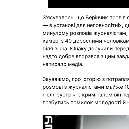
З'ясувалось, що Берінчик провів 
— в установі для неповнолітніх, 
минулому розповів журналістам,
камері з 40 дорослими чоловікам
біля вікна. Юнаку доручили перед
надто добре впорався з цим завда
написало медіа.
Зауважмо, про історію з потрапл
розмові з журналістами майже 10
після зустрічі з криміналом він п
позбутись помилок молодості й н