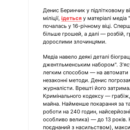
Денис Беринчик у підлітковому віц
міліції,
ідеться
у матеріалі медіа 
почалась у 16-річному віці. Сперш
більше грошей, а далі — розбій, 
дорослими злочинцями.
Медіа навело деякі деталі біограц
джентльменським набором". З'яс
легким способом — на автомати т
незаконні методи. Денис погроза
журналісти. Врешті його затримал
Кримінального кодексу — грабіж,
майна. Найменше покарання за т
роботи на 240 годин, найсерйозні
особливо велика) — до 13 років. 
поєднаний з насильством), макси