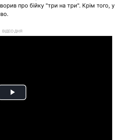
ворив про бійку "три на три". Крім того, у
во.
ВІДЕО ДНЯ
Play
Video