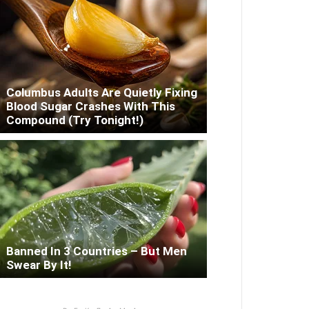
Columbus Adults Are Quietly Fixing
Blood Sugar Crashes With This
Compound (Try Tonight!)
Banned In 3 Countries – But Men
Swear By It!