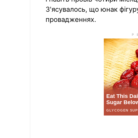
З'ясувалось, що юнак фігур
провадженнях.