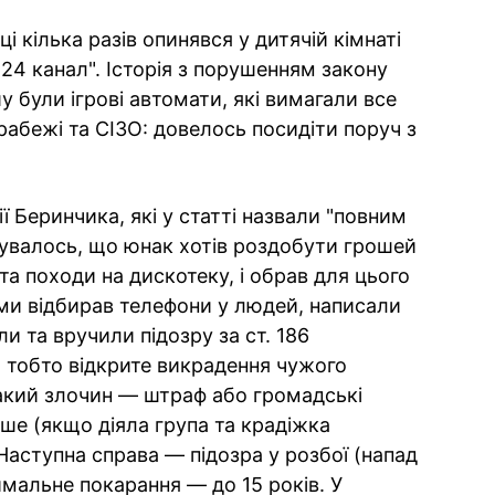
і кілька разів опинявся у дитячій кімнаті
"24 канал". Історія з порушенням закону
у були ігрові автомати, які вимагали все
грабежі та СІЗО: довелось посидіти поруч з
ії Беринчика, які у статті назвали "повним
увалось, що юнак хотів роздобути грошей
а походи на дискотеку, і обрав для цього
ми відбирав телефони у людей, написали
и та вручили підозру за ст. 186
 тобто відкрите викрадення чужого
акий злочин — штраф або громадські
ше (якщо діяла група та крадіжка
Наступна справа — підозра у розбої (напад
мальне покарання — до 15 років. У