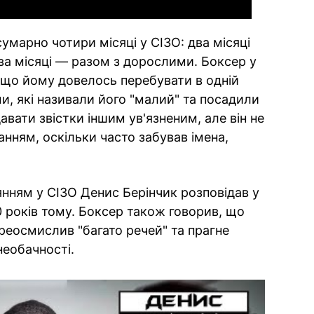
сумарно чотири місяці у СІЗО: два місяці
два місяці — разом з дорослими. Боксер у
 що йому довелось перебувати в одній
и, які називали його "малий" та посадили
авати звістки іншим ув'язненим, але він не
нням, оскільки часто забував імена,
янням у СІЗО Денис Берінчик розповідав у
 років тому. Боксер також говорив, що
ереосмислив "багато речей" та прагне
еобачності.