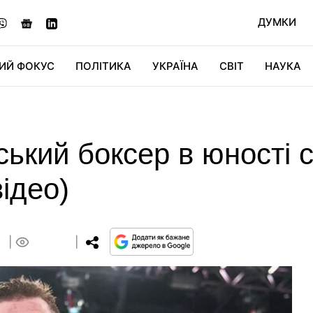
ДУМКИ
ИЙ ФОКУС
ПОЛІТИКА
УКРАЇНА
СВІТ
НАУКА
ДІДЖИТАЛ
АВТО
СВІТФАН
КУ
ький боксер в юності си
відео)
8
0