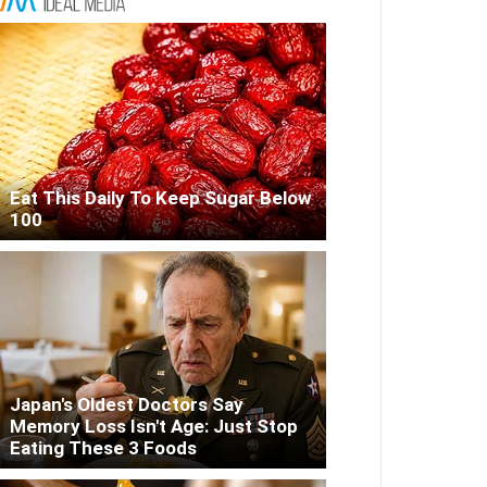
Eat This Daily To Keep Sugar Below
100
Japan's Oldest Doctors Say
Memory Loss Isn't Age: Just Stop
Eating These 3 Foods