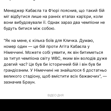
Менеджер Кабаєла та Ф'юрі пояснив, що такий бій
міг відбутися лише на ранніх етапах кар’єри, коли
вони вибудовували її. Однак зараз два чемпіони не
будуть битися між собою.
"Як на мене, є кілька боїв для Кличка. Думаю,
номер один — це бій проти Агіта Кабаєла у
Німеччині. Можете собі уявити, як він битиметься
за титул чемпіона світу WBC, яким він володів дуже
довгий час? Це був би історичний бій і він був би
грандіозним. У Німеччині не знайшлося б достатньо
великого стадіону, щоб вмістити всіх бажаючих", —
зазначив Браун.
ВІДЕО ДНЯ