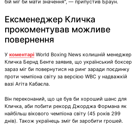
бій міг би мати значення", — припустив Браун.
Ексменеджер Кличка
прокоментував можливе
повернення
У
коментарі
World Boxing News колишній менеджер
Кличка Бернд Бенте заявив, що український боксер
зараз міг би повернутися на ринг заради поєдинку
проти чемпіона світу за версією WBC у надважкій
вазі Агіта Кабаєла.
Він переконаний, що це був би хороший шанс для
Кличка, аби побити рекорд Джорджа Формана як
найбільш вікового чемпіона світу (45 років 299
днів). Також українець зміг би заробити грошей.