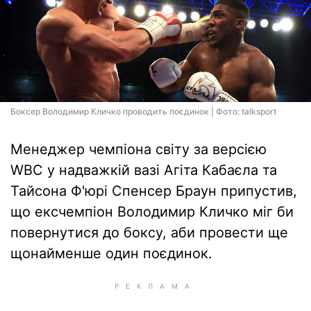
Боксер Володимир Кличко проводить поєдинок | Фото: talksport
Менеджер чемпіона світу за версією
WBC у надважкій вазі Агіта Кабаєла та
Тайсона Ф'юрі Спенсер Браун припустив,
що ексчемпіон Володимир Кличко міг би
повернутися до боксу, аби провести ще
щонайменше один поєдинок.