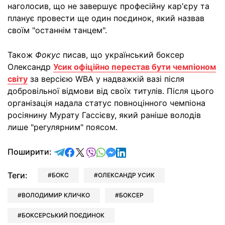
наголосив, що не завершує професійну кар'єру та
планує провести ще один поєдинок, який назвав
своїм "останнім танцем".
Також
Фокус
писав, що український боксер
Олександр
Усик офіційно перестав бути чемпіоном
світу
за версією WBA у надважкій вазі після
добровільної відмови від своїх титулів. Після цього
організація надала статус повноцінного чемпіона
росіянину Мурату Гассієву, який раніше володів
лише "регулярним" поясом.
відправити у Telegram
поділитись у Facebook
поділитись у X
відправити у Viber
відправити у Whatsapp
відправити у Messenger
відправити у LinkedIn
Поширити:
Теги:
БОКС
ОЛЕКСАНДР УСИК
ВОЛОДИМИР КЛИЧКО
БОКСЕР
БОКСЕРСЬКИЙ ПОЄДИНОК