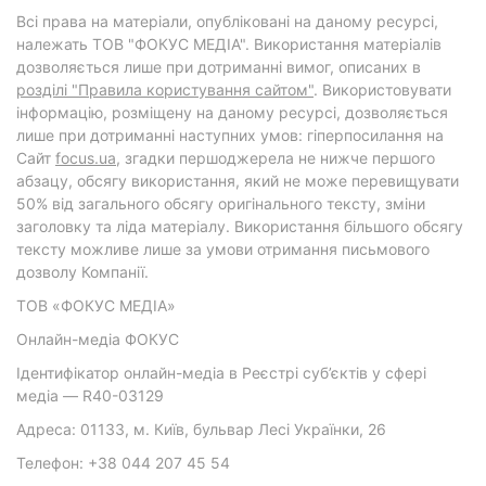
Всі права на матеріали, опубліковані на даному ресурсі,
належать ТОВ "ФОКУС МЕДІА". Використання матеріалів
дозволяється лише при дотриманні вимог, описаних в
розділі "Правила користування сайтом"
. Використовувати
інформацію, розміщену на даному ресурсі, дозволяється
лише при дотриманні наступних умов: гіперпосилання на
Cайт
focus.ua
, згадки першоджерела не нижче першого
абзацу, обсягу використання, який не може перевищувати
50% від загального обсягу оригінального тексту, зміни
заголовку та ліда матеріалу. Використання більшого обсягу
тексту можливе лише за умови отримання письмового
дозволу Компанії.
ТОВ «ФОКУС МЕДІА»
Онлайн-медіа ФОКУС
Ідентифікатор онлайн-медіа в Реєстрі суб’єктів у сфері
медіа — R40-03129
Адреса: 01133, м. Київ, бульвар Лесі Українки, 26
Телефон: +38 044 207 45 54