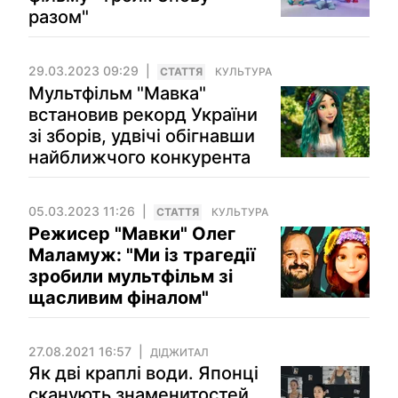
разом"
29.03.2023 09:29
СТАТТЯ
КУЛЬТУРА
Мультфільм "Мавка"
встановив рекорд України
зі зборів, удвічі обігнавши
найближчого конкурента
05.03.2023 11:26
СТАТТЯ
КУЛЬТУРА
Режисер "Мавки" Олег
Маламуж: "Ми із трагедії
зробили мультфільм зі
щасливим фіналом"
27.08.2021 16:57
ДІДЖИТАЛ
Як дві краплі води. Японці
сканують знаменитостей