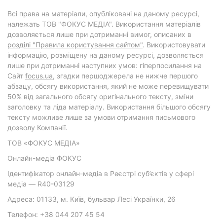
Всі права на матеріали, опубліковані на даному ресурсі,
належать ТОВ "ФОКУС МЕДІА". Використання матеріалів
дозволяється лише при дотриманні вимог, описаних в
розділі "Правила користування сайтом"
. Використовувати
інформацію, розміщену на даному ресурсі, дозволяється
лише при дотриманні наступних умов: гіперпосилання на
Cайт
focus.ua
, згадки першоджерела не нижче першого
абзацу, обсягу використання, який не може перевищувати
50% від загального обсягу оригінального тексту, зміни
заголовку та ліда матеріалу. Використання більшого обсягу
тексту можливе лише за умови отримання письмового
дозволу Компанії.
ТОВ «ФОКУС МЕДІА»
Онлайн-медіа ФОКУС
Ідентифікатор онлайн-медіа в Реєстрі суб’єктів у сфері
медіа — R40-03129
Адреса: 01133, м. Київ, бульвар Лесі Українки, 26
Телефон: +38 044 207 45 54