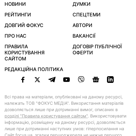
НОВИНИ
ДУМКИ
РЕЙТИНГИ
СПЕЦТЕМИ
ДОВГИЙ ФОКУС
АВТОРИ
ПРО НАС
ВАКАНСІЇ
ПРАВИЛА
ДОГОВІР ПУБЛІЧНОЇ
КОРИСТУВАННЯ
ОФЕРТИ
САЙТОМ
РЕДАКЦІЙНА ПОЛІТИКА
Всі права на матеріали, опубліковані на даному ресурсі,
належать ТОВ "ФОКУС МЕДІА". Використання матеріалів
дозволяється лише при дотриманні вимог, описаних в
розділі "Правила користування сайтом"
. Використовувати
інформацію, розміщену на даному ресурсі, дозволяється
лише при дотриманні наступних умов: гіперпосилання на
Cайт
focus.ua
, згадки першоджерела не нижче першого