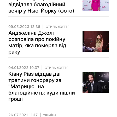
відвідала благодійний
вечір у Нью-Йорку (фото)
09.05.2023 12:36
СТИЛЬ ЖИТТЯ
Анджеліна Джолі
розповіла про покійну
матір, яка померла від
раку
04.01.2022 10:37
СТИЛЬ ЖИТТЯ
Кіану Рівз віддав дві
третини гонорару за
"Матрицю" на
благодійність: куди пішли
гроші
26.07.2021 11:17
УКРАЇНА