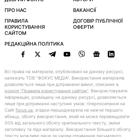
ПРО НАС
ВАКАНСІЇ
ПРАВИЛА
ДОГОВІР ПУБЛІЧНОЇ
КОРИСТУВАННЯ
ОФЕРТИ
САЙТОМ
РЕДАКЦІЙНА ПОЛІТИКА
Всі права на матеріали, опубліковані на даному ресурсі,
належать ТОВ "ФОКУС МЕДІА". Використання матеріалів
дозволяється лише при дотриманні вимог, описаних в
розділі "Правила користування сайтом"
. Використовувати
інформацію, розміщену на даному ресурсі, дозволяється
лише при дотриманні наступних умов: гіперпосилання на
Cайт
focus.ua
, згадки першоджерела не нижче першого
абзацу, обсягу використання, який не може перевищувати
50% від загального обсягу оригінального тексту, зміни
заголовку та ліда матеріалу. Використання більшого обсягу
тексту можливе лише за умови отримання письмового