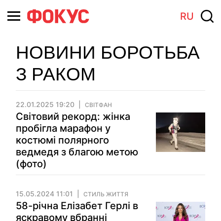
RU
НОВИНИ БОРОТЬБА
З РАКОМ
22.01.2025 19:20
СВІТФАН
Світовий рекорд: жінка
пробігла марафон у
костюмі полярного
ведмедя з благою метою
(фото)
15.05.2024 11:01
СТИЛЬ ЖИТТЯ
58-річна Елізабет Герлі в
яскравому вбранні