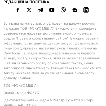
РЕДАКЦІЙНА ПОЛІТИКА
Всі права на матеріали, опубліковані на даному ресурсі,
належать ТОВ "ФОКУС МЕДІА". Використання матеріалів
дозволяється лише при дотриманні вимог, описаних в
розділі "Правила користування сайтом"
. Використовувати
інформацію, розміщену на даному ресурсі, дозволяється
лише при дотриманні наступних умов: гіперпосилання на
Cайт
focus.ua
, згадки першоджерела не нижче першого
абзацу, обсягу використання, який не може перевищувати
50% від загального обсягу оригінального тексту, зміни
заголовку та ліда матеріалу. Використання більшого обсягу
тексту можливе лише за умови отримання письмового
дозволу Компанії.
ТОВ «ФОКУС МЕДІА»
Онлайн-медіа ФОКУС
Ідентифікатор онлайн-медіа в Реєстрі суб’єктів у сфері
медіа — R40-03129