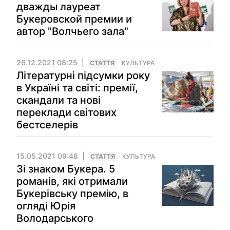
дважды лауреат
Букеровской премии и
автор "Волчьего зала"
26.12.2021 08:25
СТАТТЯ
КУЛЬТУРА
Літературні підсумки року
в Україні та світі: премії,
скандали та нові
переклади світових
бестселерів
15.05.2021 09:48
СТАТТЯ
КУЛЬТУРА
Зі знаком Букера. 5
романів, які отримали
Букерівську премію, в
огляді Юрія
Володарського