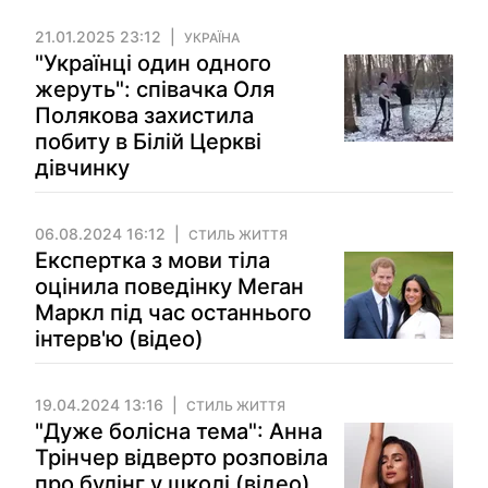
21.01.2025 23:12
УКРАЇНА
"Українці один одного
жеруть": співачка Оля
Полякова захистила
побиту в Білій Церкві
дівчинку
06.08.2024 16:12
СТИЛЬ ЖИТТЯ
Експертка з мови тіла
оцінила поведінку Меган
Маркл під час останнього
інтерв'ю (відео)
19.04.2024 13:16
СТИЛЬ ЖИТТЯ
"Дуже болісна тема": Анна
Трінчер відверто розповіла
про булінг у школі (відео)