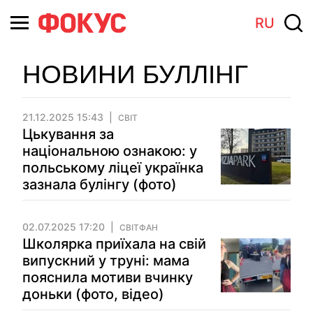
RU
НОВИНИ БУЛЛІНГ
21.12.2025 15:43
СВІТ
Цькування за
національною ознакою: у
польському ліцеї українка
зазнала булінгу (фото)
02.07.2025 17:20
СВІТФАН
Школярка приїхала на свій
випускний у труні: мама
пояснила мотиви вчинку
доньки (фото, відео)