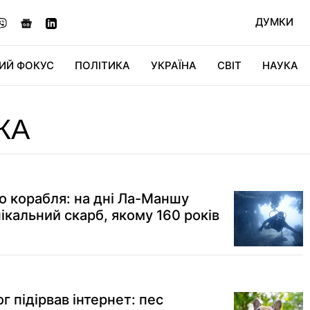
ДУМКИ
ИЙ ФОКУС
ПОЛІТИКА
УКРАЇНА
СВІТ
НАУКА
ДІДЖИТАЛ
АВТО
СВІТФАН
КУ
КА
о корабля: на дні Ла-Маншу
ікальний скарб, якому 160 років
 підірвав інтернет: пес