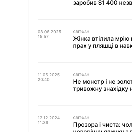
заробив $1 400 нез
08.06.2025
СВІТФАН
15:57
Жінка втілила мрію 
прах у пляшці в на
11.05.2025
СВІТФАН
20:40
Не монстр і не золо
тривожну знахідку н
12.12.2024
СВІТФАН
11:39
Прозора і чиста: чо
новорічну ялинку з 