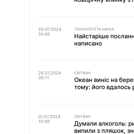
29.07.2024
ТЕХНОЛОГІЇ ТА НАУКА
19:49
Найстаріше посланн
написано
26.07.2024
СВІТФАН
09:11
Океан виніс на бере
тому: його вдалось
01.07.2024
СВІТФАН
15:08
Думали алкоголь: ри
випили з пляшок, зн