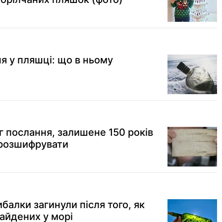
я у пляшці: що в ньому
г послання, залишене 150 років
 розшифрувати
балки загинули після того, як
айдених у морі