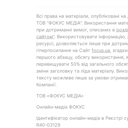
Всі права на матеріали, опубліковані н
ТОВ "ФОКУС МЕДІА". Використання мате
при дотриманні вимог, описаних в
розд
сайтом"
. Використовувати інформацію,
ресурсі, дозволяється лише при дотрим
гіперпосилання на Cайт
focus.ua
, згадк
першого абзацу, обсягу використання, 
перевищувати 50% від загального обсяг
зміни заголовку та ліда матеріалу. Вик
тексту можливе лише за умови отрима
Компанії.
ТОВ «ФОКУС МЕДІА»
Онлайн-медіа ФОКУС
Ідентифікатор онлайн-медіа в Реєстрі су
R40-03129