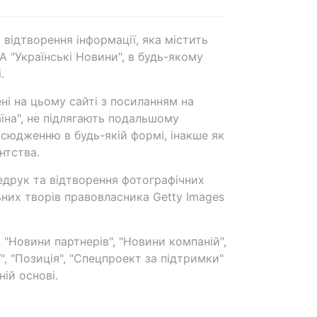
 відтворення інформації, яка містить
А "Українські Новини", в будь-якому
.
ені на цьому сайті з посиланням на
аїна", не підлягають подальшому
сюдженню в будь-якій формі, інакше як
нтства.
едрук та відтворення фотографічних
ьних творів правовласника Getty Images
 "Новини партнерів", "Новини компаній",
ї", "Позиція", "Спецпроект за підтримки"
ій основі.