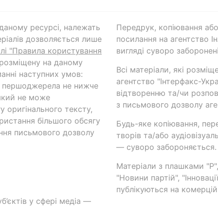
а даному ресурсі, належать
Передрук, копіювання або
ріалів дозволяється лише
посилання на агентство Ін
ілі "Правила користування
вигляді суворо заборонені
 розміщену на даному
Всі матеріали, які розміщ
анні наступних умов:
агентство "Інтерфакс-Укр
и першоджерела не нижче
відтворенню та/чи розпов
який не може
з письмового дозволу аге
у оригінального тексту,
ористання більшого обсягу
Будь-яке копіювання, пер
ння письмового дозволу
творів та/або аудіовізуал
— суворо забороняється.
Матеріали з плашками "Р",
"Новини партій", "Інноваці
публікуються на комерційн
б’єктів у сфері медіа —