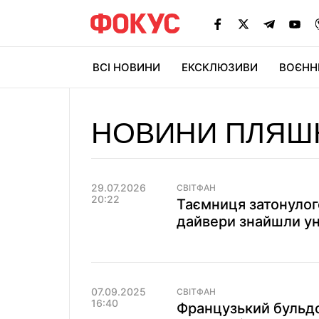
ВСІ НОВИНИ
ЕКСКЛЮЗИВИ
ВОЄНН
НОВИНИ ПЛЯШ
29.07.2026
СВІТФАН
20:22
Таємниця затонулог
дайвери знайшли ун
07.09.2025
СВІТФАН
16:40
Французький бульдог