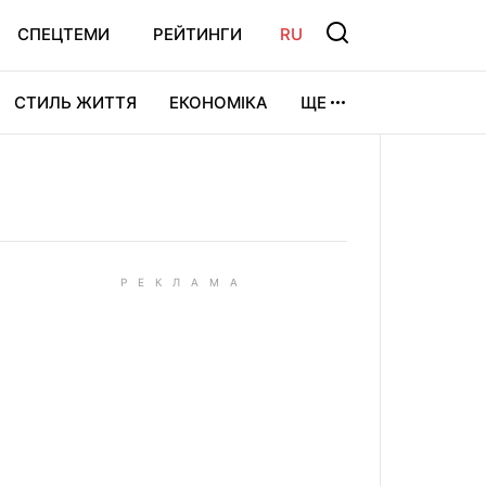
СПЕЦТЕМИ
РЕЙТИНГИ
RU
СТИЛЬ ЖИТТЯ
ЕКОНОМІКА
ЩЕ
ЛЬТУРА
ВІДЕОІГРИ
СПОРТ