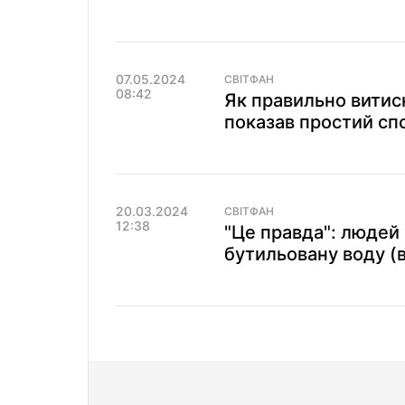
07.05.2024
СВІТФАН
08:42
Як правильно витиск
показав простий сп
20.03.2024
СВІТФАН
12:38
"Це правда": людей
бутильовану воду (в