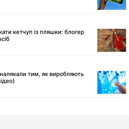
ати кетчуп із пляшки: блогер
осіб
 налякали тим, як виробляють
ідео)