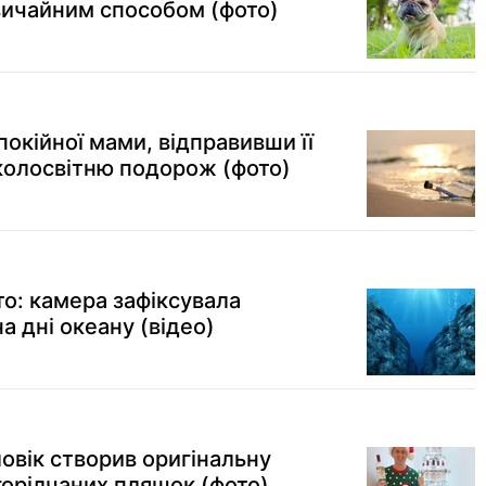
вичайним способом (фото)
покійної мами, відправивши її
вколосвітню подорож (фото)
то: камера зафіксувала
а дні океану (відео)
ловік створив оригінальну
горілчаних пляшок (фото)