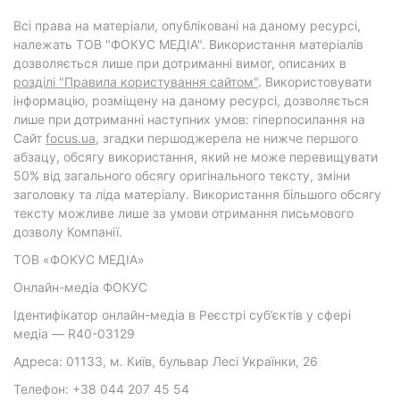
Всі права на матеріали, опубліковані на даному ресурсі,
належать ТОВ "ФОКУС МЕДІА". Використання матеріалів
дозволяється лише при дотриманні вимог, описаних в
розділі "Правила користування сайтом"
. Використовувати
інформацію, розміщену на даному ресурсі, дозволяється
лише при дотриманні наступних умов: гіперпосилання на
Cайт
focus.ua
, згадки першоджерела не нижче першого
абзацу, обсягу використання, який не може перевищувати
50% від загального обсягу оригінального тексту, зміни
заголовку та ліда матеріалу. Використання більшого обсягу
тексту можливе лише за умови отримання письмового
дозволу Компанії.
ТОВ «ФОКУС МЕДІА»
Онлайн-медіа ФОКУС
Ідентифікатор онлайн-медіа в Реєстрі суб’єктів у сфері
медіа — R40-03129
Адреса: 01133, м. Київ, бульвар Лесі Українки, 26
Телефон: +38 044 207 45 54