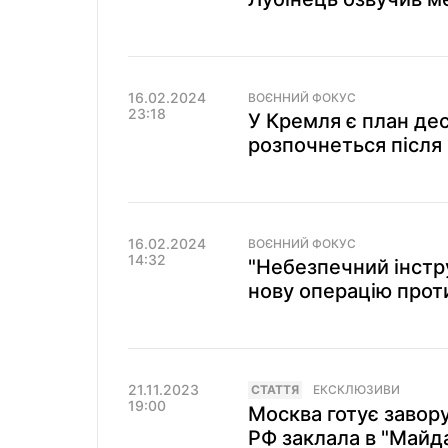
16.02.2024
ВОЄННИЙ ФОКУС
23:18
У Кремля є план дест
розпочнеться після 
16.02.2024
ВОЄННИЙ ФОКУС
14:32
"Небезпечний інстр
нову операцію прот
21.11.2023
СТАТТЯ
ЕКСКЛЮЗИВИ
19:00
Москва готує завору
РФ заклала в "Майд