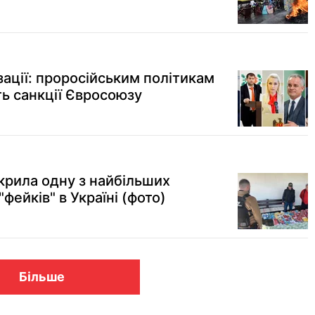
ації: проросійським політикам
ь санкції Євросоюзу
крила одну з найбільших
"фейків" в Україні (фото)
Більше