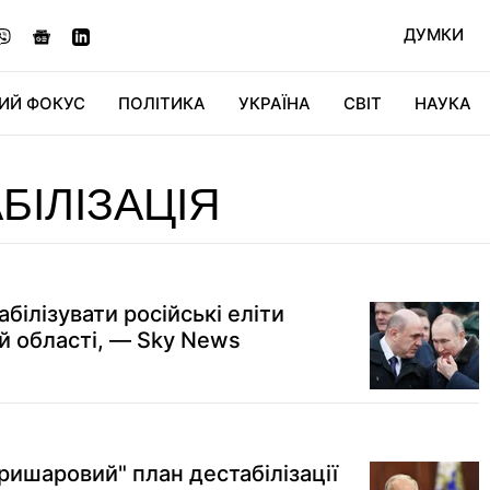
ДУМКИ
ИЙ ФОКУС
ПОЛІТИКА
УКРАЇНА
СВІТ
НАУКА
ДІДЖИТАЛ
АВТО
СВІТФАН
КУ
БІЛІЗАЦІЯ
білізувати російські еліти
й області, — Sky News
тришаровий" план дестабілізації