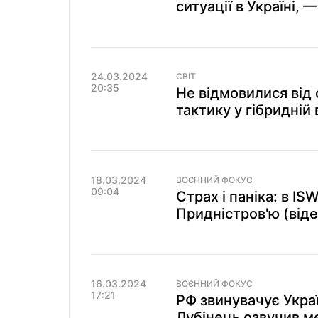
ситуації в Україні, 
24.03.2024
СВІТ
20:35
Не відмовилися від 
тактику у гібридній
18.03.2024
ВОЄННИЙ ФОКУС
09:04
Страх і паніка: в I
Придністров'ю (віде
16.03.2024
ВОЄННИЙ ФОКУС
17:21
РФ звинувачує Украї
Лубінець озвучив м