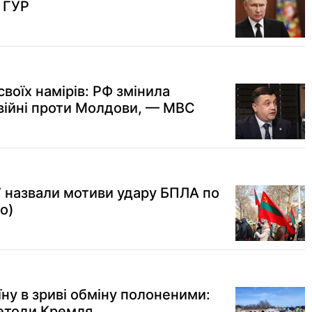
— ГУР
своїх намірів: РФ змінила
 війні проти Молдови, — МВС
SW назвали мотиви удару БПЛА по
о)
ну в зриві обміну полоненими:
етоди Кремля