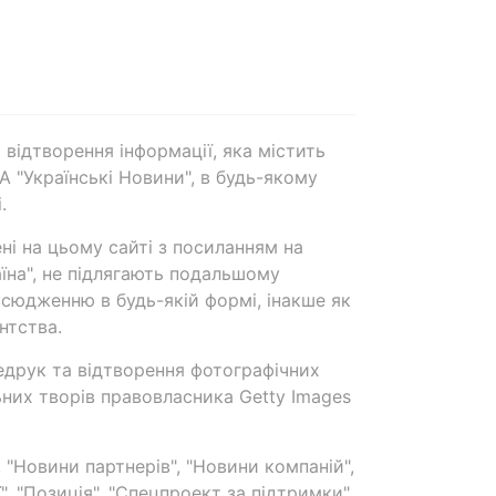
 відтворення інформації, яка містить
А "Українські Новини", в будь-якому
.
ені на цьому сайті з посиланням на
аїна", не підлягають подальшому
сюдженню в будь-якій формі, інакше як
нтства.
едрук та відтворення фотографічних
ьних творів правовласника Getty Images
 "Новини партнерів", "Новини компаній",
ї", "Позиція", "Спецпроект за підтримки"