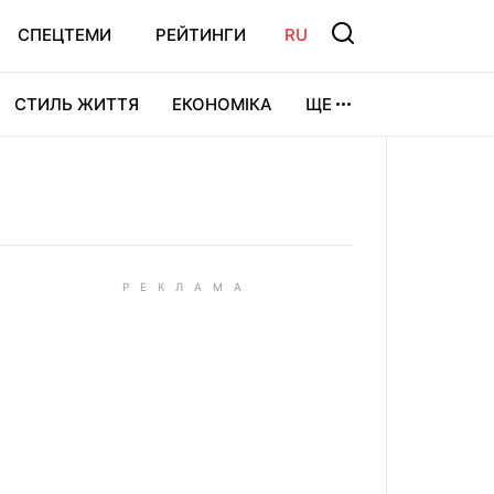
СПЕЦТЕМИ
РЕЙТИНГИ
RU
СТИЛЬ ЖИТТЯ
ЕКОНОМІКА
ЩЕ
ЛЬТУРА
ВІДЕОІГРИ
СПОРТ