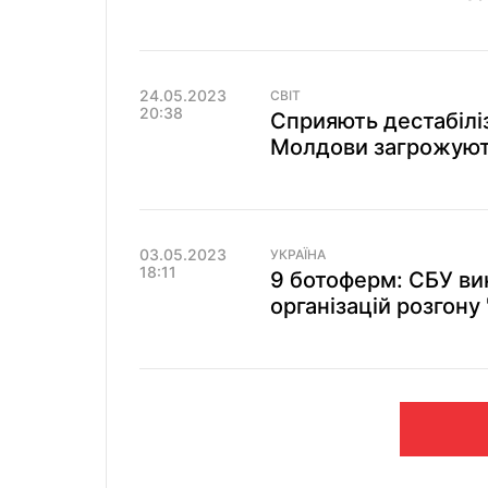
24.05.2023
СВІТ
20:38
Сприяють дестабіліз
Молдови загрожуют
03.05.2023
УКРАЇНА
18:11
9 ботоферм: СБУ ви
організацій розгону 