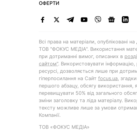
ОФЕРТИ
Всі права на матеріали, опубліковані н
ТОВ "ФОКУС МЕДІА". Використання мате
при дотриманні вимог, описаних в
розд
сайтом"
. Використовувати інформацію,
ресурсі, дозволяється лише при дотрим
гіперпосилання на Cайт
focus.ua
, згадк
першого абзацу, обсягу використання, 
перевищувати 50% від загального обсяг
зміни заголовку та ліда матеріалу. Вик
тексту можливе лише за умови отрима
Компанії.
ТОВ «ФОКУС МЕДІА»