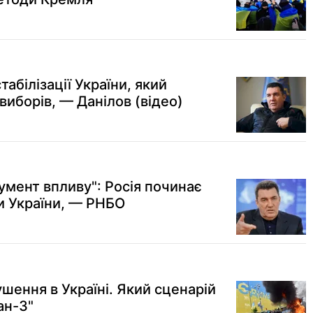
абілізації України, який
виборів, — Данілов (відео)
умент впливу": Росія починає
и України, — РНБО
шення в Україні. Який сценарій
ан-3"