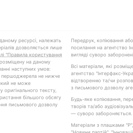
а даному ресурсі, належать
Передрук, копіювання або
ріалів дозволяється лише
посилання на агентство Ін
ілі "Правила користування
вигляді суворо заборонені
 розміщену на даному
Всі матеріали, які розміщ
анні наступних умов:
агентство "Інтерфакс-Укр
и першоджерела не нижче
відтворенню та/чи розпов
який не може
з письмового дозволу аге
у оригінального тексту,
ористання більшого обсягу
Будь-яке копіювання, пер
ння письмового дозволу
творів та/або аудіовізуал
— суворо забороняється.
Матеріали з плашками "Р",
"Новини партій", "Інноваці