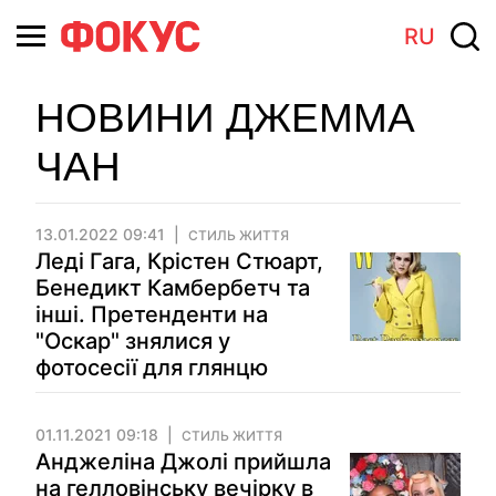
RU
НОВИНИ ДЖЕММА
ЧАН
13.01.2022 09:41
СТИЛЬ ЖИТТЯ
Леді Гага, Крістен Стюарт,
Бенедикт Камбербетч та
інші. Претенденти на
"Оскар" знялися у
фотосесії для глянцю
01.11.2021 09:18
СТИЛЬ ЖИТТЯ
Анджеліна Джолі прийшла
на гелловінську вечірку в