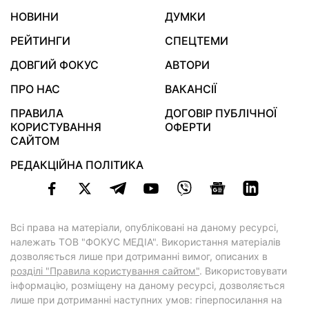
НОВИНИ
ДУМКИ
РЕЙТИНГИ
СПЕЦТЕМИ
ДОВГИЙ ФОКУС
АВТОРИ
ПРО НАС
ВАКАНСІЇ
ПРАВИЛА
ДОГОВІР ПУБЛІЧНОЇ
КОРИСТУВАННЯ
ОФЕРТИ
САЙТОМ
РЕДАКЦІЙНА ПОЛІТИКА
Всі права на матеріали, опубліковані на даному ресурсі,
належать ТОВ "ФОКУС МЕДІА". Використання матеріалів
дозволяється лише при дотриманні вимог, описаних в
розділі "Правила користування сайтом"
. Використовувати
інформацію, розміщену на даному ресурсі, дозволяється
лише при дотриманні наступних умов: гіперпосилання на