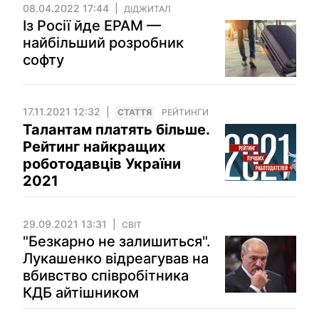
08.04.2022 17:44
ДІДЖИТАЛ
Із Росії йде EPAM —
найбільший розробник
софту
17.11.2021 12:32
СТАТТЯ
РЕЙТИНГИ
Талантам платять більше.
Рейтинг найкращих
роботодавців України
2021
29.09.2021 13:31
СВІТ
"Безкарно не залишиться".
Лукашенко відреагував на
вбивство співробітника
КДБ айтішником