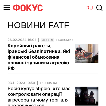
RU
НОВИНИ FATF
26.02.2024 16:01
СТАТТЯ
ЕКОНОМІКА
Корейські ракети,
іранські безпілотники. Які
фінансові обмеження
повинні зупинити агресію
РФ
03.11.2023 10:59
ЕКОНОМІКА
Росія купує зброю: хто має
контролювати операції
агресора та чому торгівля
продовжується