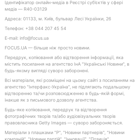
Ідентифікатор онлайн-медіа в Реєстрі суб’єктів у сфері
медіа — R40-03129
Адреса: 01133, м. Київ, бульвар Лесі Українки, 26
Телефон: +38 044 207 45 54
E-mail: info@focus.ua
FOCUS.UA — більше ніж просто новини.
Передрук, копіювання або відтворення інформації, яка
містить посилання на агентство ІнА "Українські Новини", в
будь-якому вигляді суворо заборонені.
Всі матеріали, які розміщені на цьому сайті з посиланням на
агентство "Інтерфакс-Україна", не підлягають подальшому
відтворенню та/чи розповсюдженню в будь-якій формі,
інакше як з письмового дозволу агентства.
Будь-яке копіювання, передрук та відтворення
фотографічних творів та/або аудіовізуальних творів
правовласника Getty Images — суворо забороняється.
Матеріали з плашками "Р", "Новини партнерів", "Новини
компаній", "Новини партій", "Інновації", "Позиція",