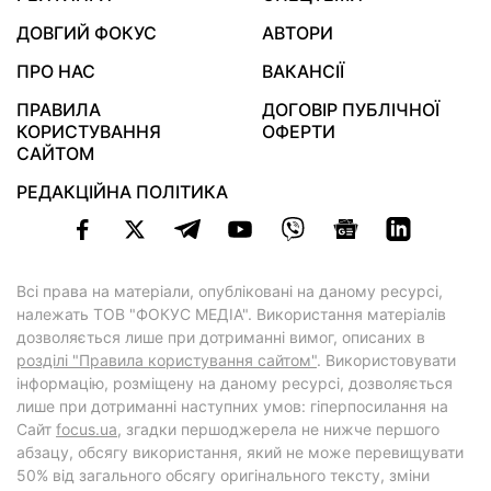
ДОВГИЙ ФОКУС
АВТОРИ
ПРО НАС
ВАКАНСІЇ
ПРАВИЛА
ДОГОВІР ПУБЛІЧНОЇ
КОРИСТУВАННЯ
ОФЕРТИ
САЙТОМ
РЕДАКЦІЙНА ПОЛІТИКА
Всі права на матеріали, опубліковані на даному ресурсі,
належать ТОВ "ФОКУС МЕДІА". Використання матеріалів
дозволяється лише при дотриманні вимог, описаних в
розділі "Правила користування сайтом"
. Використовувати
інформацію, розміщену на даному ресурсі, дозволяється
лише при дотриманні наступних умов: гіперпосилання на
Cайт
focus.ua
, згадки першоджерела не нижче першого
абзацу, обсягу використання, який не може перевищувати
50% від загального обсягу оригінального тексту, зміни