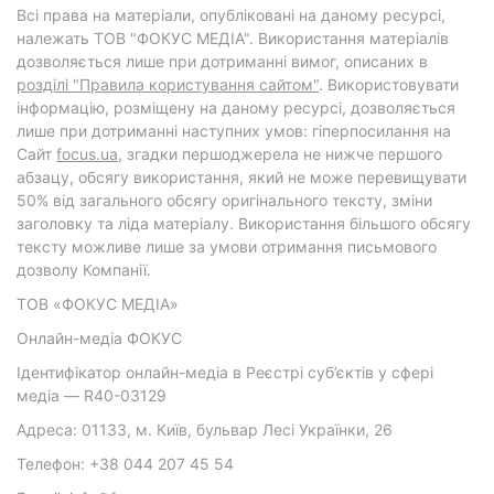
Всі права на матеріали, опубліковані на даному ресурсі,
належать ТОВ "ФОКУС МЕДІА". Використання матеріалів
дозволяється лише при дотриманні вимог, описаних в
розділі "Правила користування сайтом"
. Використовувати
інформацію, розміщену на даному ресурсі, дозволяється
лише при дотриманні наступних умов: гіперпосилання на
Cайт
focus.ua
, згадки першоджерела не нижче першого
абзацу, обсягу використання, який не може перевищувати
50% від загального обсягу оригінального тексту, зміни
заголовку та ліда матеріалу. Використання більшого обсягу
тексту можливе лише за умови отримання письмового
дозволу Компанії.
ТОВ «ФОКУС МЕДІА»
Онлайн-медіа ФОКУС
Ідентифікатор онлайн-медіа в Реєстрі суб’єктів у сфері
медіа — R40-03129
Адреса: 01133, м. Київ, бульвар Лесі Українки, 26
Телефон: +38 044 207 45 54