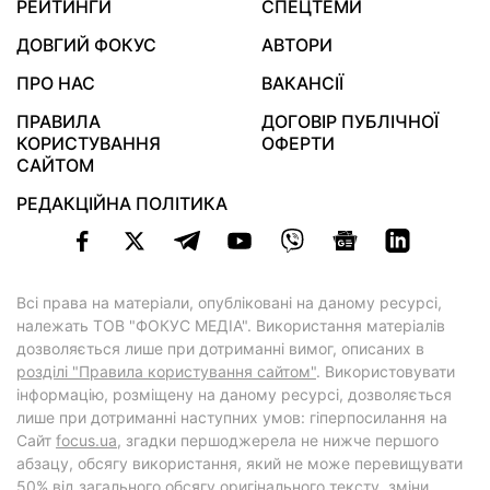
РЕЙТИНГИ
СПЕЦТЕМИ
ДОВГИЙ ФОКУС
АВТОРИ
ПРО НАС
ВАКАНСІЇ
ПРАВИЛА
ДОГОВІР ПУБЛІЧНОЇ
КОРИСТУВАННЯ
ОФЕРТИ
САЙТОМ
РЕДАКЦІЙНА ПОЛІТИКА
Всі права на матеріали, опубліковані на даному ресурсі,
належать ТОВ "ФОКУС МЕДІА". Використання матеріалів
дозволяється лише при дотриманні вимог, описаних в
розділі "Правила користування сайтом"
. Використовувати
інформацію, розміщену на даному ресурсі, дозволяється
лише при дотриманні наступних умов: гіперпосилання на
Cайт
focus.ua
, згадки першоджерела не нижче першого
абзацу, обсягу використання, який не може перевищувати
50% від загального обсягу оригінального тексту, зміни