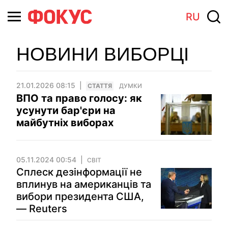
RU
НОВИНИ ВИБОРЦІ
21.01.2026 08:15
СТАТТЯ
ДУМКИ
ВПО та право голосу: як
усунути бар'єри на
майбутнiх виборах
05.11.2024 00:54
СВІТ
Сплеск дезінформації не
вплинув на американців та
вибори президента США,
— Reuters