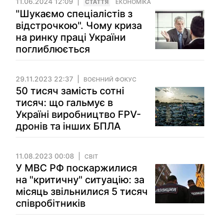
11.06.2024 12:09
СТАТТЯ
ЕКОНОМІКА
"Шукаємо спеціалістів з
відстрочкою". Чому криза
на ринку праці України
поглиблюється
29.11.2023 22:37
ВОЄННИЙ ФОКУС
50 тисяч замість сотні
тисяч: що гальмує в
Україні виробництво FPV-
дронів та інших БПЛА
11.08.2023 00:08
СВІТ
У МВС РФ поскаржилися
на "критичну" ситуацію: за
місяць звільнилися 5 тисяч
співробітників