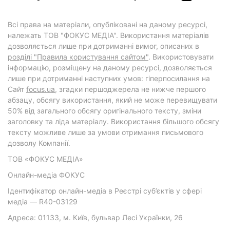
Всі права на матеріали, опубліковані на даному ресурсі,
належать ТОВ "ФОКУС МЕДІА". Використання матеріалів
дозволяється лише при дотриманні вимог, описаних в
розділі "Правила користування сайтом"
. Використовувати
інформацію, розміщену на даному ресурсі, дозволяється
лише при дотриманні наступних умов: гіперпосилання на
Cайт
focus.ua
, згадки першоджерела не нижче першого
абзацу, обсягу використання, який не може перевищувати
50% від загального обсягу оригінального тексту, зміни
заголовку та ліда матеріалу. Використання більшого обсягу
тексту можливе лише за умови отримання письмового
дозволу Компанії.
ТОВ «ФОКУС МЕДІА»
Онлайн-медіа ФОКУС
Ідентифікатор онлайн-медіа в Реєстрі суб’єктів у сфері
медіа — R40-03129
Адреса: 01133, м. Київ, бульвар Лесі Українки, 26