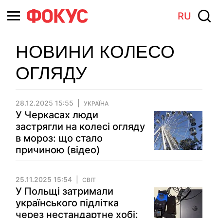
RU
НОВИНИ КОЛЕСО
ОГЛЯДУ
28.12.2025 15:55
УКРАЇНА
У Черкасах люди
застрягли на колесі огляду
в мороз: що стало
причиною (відео)
25.11.2025 15:54
СВІТ
У Польщі затримали
українського підлітка
через нестандартне хобі: