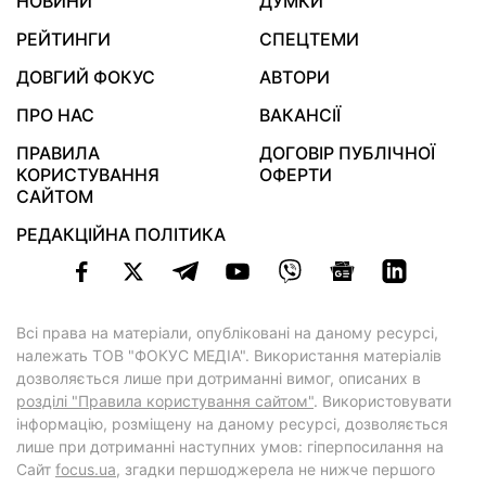
НОВИНИ
ДУМКИ
РЕЙТИНГИ
СПЕЦТЕМИ
ДОВГИЙ ФОКУС
АВТОРИ
ПРО НАС
ВАКАНСІЇ
ПРАВИЛА
ДОГОВІР ПУБЛІЧНОЇ
КОРИСТУВАННЯ
ОФЕРТИ
САЙТОМ
РЕДАКЦІЙНА ПОЛІТИКА
Всі права на матеріали, опубліковані на даному ресурсі,
належать ТОВ "ФОКУС МЕДІА". Використання матеріалів
дозволяється лише при дотриманні вимог, описаних в
розділі "Правила користування сайтом"
. Використовувати
інформацію, розміщену на даному ресурсі, дозволяється
лише при дотриманні наступних умов: гіперпосилання на
Cайт
focus.ua
, згадки першоджерела не нижче першого