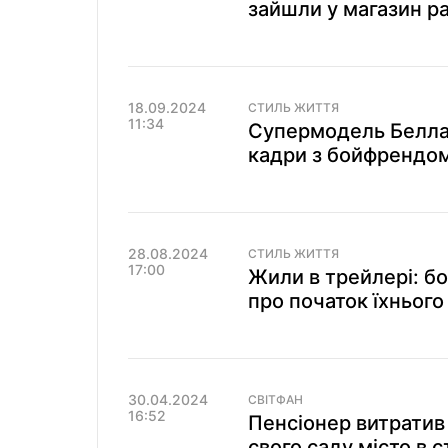
зайшли у магазин ра
18.09.2024
СТИЛЬ ЖИТТЯ
11:34
Супермодель Белла 
кадри з бойфрендом
28.08.2024
СТИЛЬ ЖИТТЯ
17:00
Жили в трейлері: б
про початок їхнього
30.04.2024
СВІТФАН
16:52
Пенсіонер витратив 
свого саду місто в 