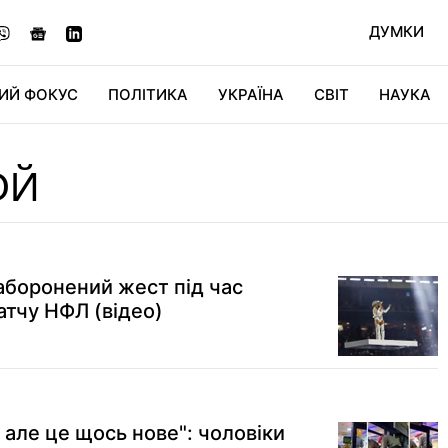
ДУМКИ
ИЙ ФОКУС
ПОЛІТИКА
УКРАЇНА
СВІТ
НАУКА
ДІДЖИТАЛ
АВТО
СВІТФАН
КУ
ОЙ
аборонений жест під час
атчу НФЛ (відео)
 але це щось нове": чоловіки