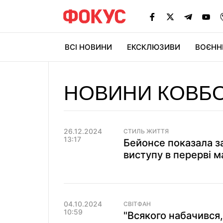
ВСІ НОВИНИ
ЕКСКЛЮЗИВИ
ВОЄНН
НОВИНИ КОВБ
26.12.2024
СТИЛЬ ЖИТТЯ
13:17
Бейонсе показала з
виступу в перерві м
04.10.2024
СВІТФАН
10:59
"Всякого набачився,