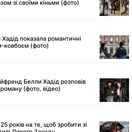
зом зі своїми кіньми (фото)
Хадід показала романтичні
-ковбоєм (фото)
ойфренд Белли Хадід розповів
 роману (фото, відео)
25 років на те, щоб зробити зі
стилі Дикого Заходу