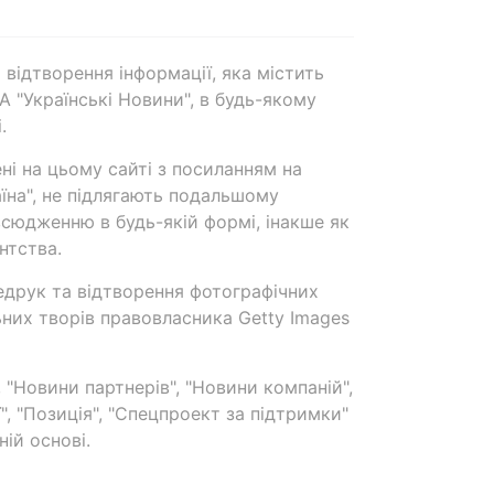
 відтворення інформації, яка містить
А "Українські Новини", в будь-якому
.
ені на цьому сайті з посиланням на
аїна", не підлягають подальшому
сюдженню в будь-якій формі, інакше як
нтства.
едрук та відтворення фотографічних
ьних творів правовласника Getty Images
 "Новини партнерів", "Новини компаній",
ї", "Позиція", "Спецпроект за підтримки"
ій основі.