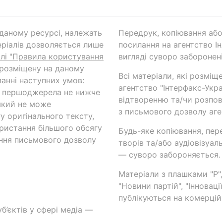
а даному ресурсі, належать
Передрук, копіювання або
ріалів дозволяється лише
посилання на агентство Ін
ілі "Правила користування
вигляді суворо заборонені
 розміщену на даному
Всі матеріали, які розміщ
анні наступних умов:
агентство "Інтерфакс-Укр
и першоджерела не нижче
відтворенню та/чи розпов
який не може
з письмового дозволу аге
у оригінального тексту,
ористання більшого обсягу
Будь-яке копіювання, пер
ння письмового дозволу
творів та/або аудіовізуал
— суворо забороняється.
Матеріали з плашками "Р",
"Новини партій", "Інноваці
публікуються на комерційн
б’єктів у сфері медіа —