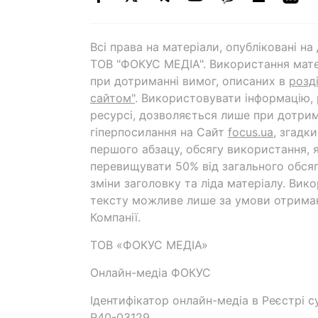
Всі права на матеріали, опубліковані н
ТОВ "ФОКУС МЕДІА". Використання мате
при дотриманні вимог, описаних в
розд
сайтом"
. Використовувати інформацію,
ресурсі, дозволяється лише при дотрим
гіперпосилання на Cайт
focus.ua
, згадк
першого абзацу, обсягу використання, 
перевищувати 50% від загального обсяг
зміни заголовку та ліда матеріалу. Вик
тексту можливе лише за умови отрима
Компанії.
ТОВ «ФОКУС МЕДІА»
Онлайн-медіа ФОКУС
Ідентифікатор онлайн-медіа в Реєстрі су
R40-03129