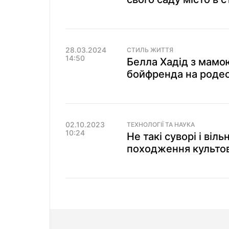
28.03.2024
СТИЛЬ ЖИТТЯ
14:50
Белла Хадід з мамо
бойфренда на родео
02.10.2023
ТЕХНОЛОГІЇ ТА НАУКА
10:24
Не такі суворі і віл
походження культов