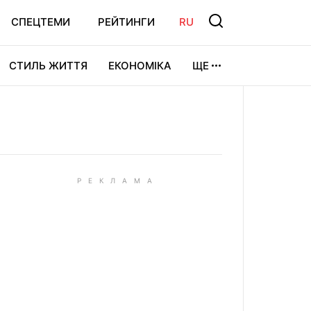
СПЕЦТЕМИ
РЕЙТИНГИ
RU
СТИЛЬ ЖИТТЯ
ЕКОНОМІКА
ЩЕ
ЛЬТУРА
ВІДЕОІГРИ
СПОРТ