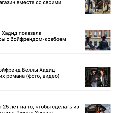
газин вместе со своими
 Хадид показала
ры с бойфрендом-ковбоем
бойфренд Беллы Хадид
их романа (фото, видео)
25 лет на то, чтобы сделать из
 стиле Дикого Запада