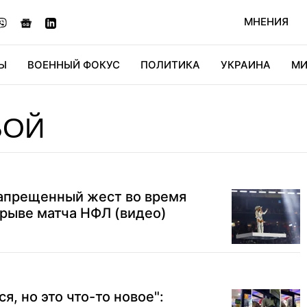
МНЕНИЯ
Ы
ВОЕННЫЙ ФОКУС
ПОЛИТИКА
УКРАИНА
МИ
ОНОМИКА
ДИДЖИТАЛ
АВТО
МИРФАН
КУЛЬТ
БОЙ
запрещенный жест во время
рыве матча НФЛ (видео)
я, но это что-то новое":