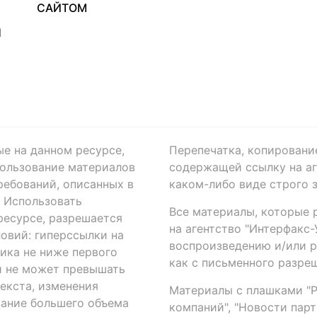
САЙТОМ
Я
ые на данном ресурсе,
Перепечатка, копировани
ользование материалов
содержащей ссылку на аге
ребований, описанных в
каком-либо виде строго 
. Использовать
Все материалы, которые 
есурсе, разрешается
на агентство "Интерфакс
овий: гиперссылки на
воспроизведению и/или 
ика не ниже первого
как с письменного разреш
й не может превышать
екста, изменения
Материалы с плашками "Р"
вание большего объема
компаний", "Новости парти