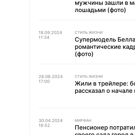
мужчины зашли в ма
лошадьми (фото)
18.09.2024
СТИЛЬ ЖИЗНИ
11:34
Супермодель Белла
романтические кад
(фото)
28.08.2024
СТИЛЬ ЖИЗНИ
17:00
Жили в трейлере: 
рассказал о начале 
30.04.2024
МИРФАН
16:52
Пенсионер потратил 
своего сада город в